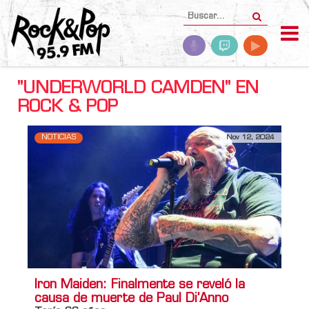
"UNDERWORLD CAMDEN" EN
ROCK & POP
NOTICIAS
Nov 12, 2024
Iron Maiden: Finalmente se reveló la
causa de muerte de Paul Di’Anno