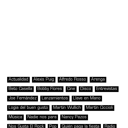
Actualidad
Alexis Puig
Alfredo Rosso
Arenga
Beto Casella
Bobby Flores
Cine
Disco
Entrevistas
Joe Fernández
Lanzamientos
Llave en Mano
Logia del buen gusto
Martin Wullich
Martín Ciccioli
Música
Nadie nos para
Nancy Pazos
Nos Gusta El Rock
Pop
Quién paga la fiesta
Radio