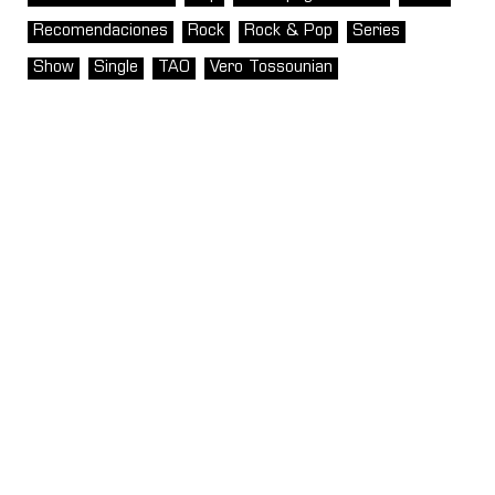
Recomendaciones
Rock
Rock & Pop
Series
Show
Single
TAO
Vero Tossounian