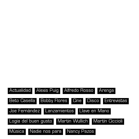
Actualidad
Alexis Puig
Alfredo Rosso
Arenga
Beto Casella
Bobby Flores
Cine
Disco
Entrevistas
Joe Fernández
Lanzamientos
Llave en Mano
Logia del buen gusto
Martin Wullich
Martín Ciccioli
Música
Nadie nos para
Nancy Pazos