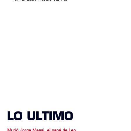
LO ULTIMO
Murió Jorge Messi, el papá de Leo