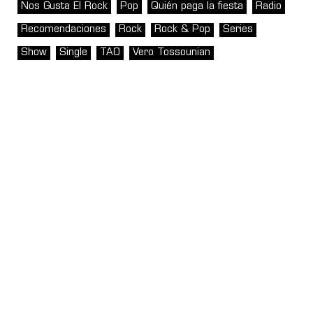
Nos Gusta El Rock
Pop
Quién paga la fiesta
Radio
Recomendaciones
Rock
Rock & Pop
Series
Show
Single
TAO
Vero Tossounian