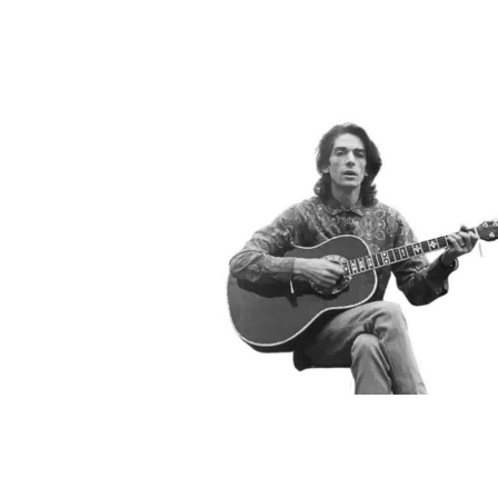
Nombre del curador
Rock & Pop
Nombre de la lista
Los esenciales de VIRUS
Foto curador
Link a Spotify
https://open.spotify.com/playlist/2Pd9dQWHBc9tq
si=d600cfb83fde45bc