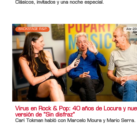
Clásicos, invitados y una noche especial.
BACKSTAGE R&P
Abr 23
Virus en Rock & Pop: 40 años de Locura y nue
versión de “Sin disfraz”
Cari Tokman habló con Marcelo Moura y Mario Serra.