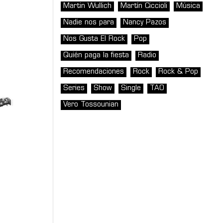
Martin Wullich
Martín Ciccioli
Música
Nadie nos para
Nancy Pazos
Nos Gusta El Rock
Pop
Quién paga la fiesta
Radio
Recomendaciones
Rock
Rock & Pop
Series
Show
Single
TAO
Vero Tossounian
zCisbada2?