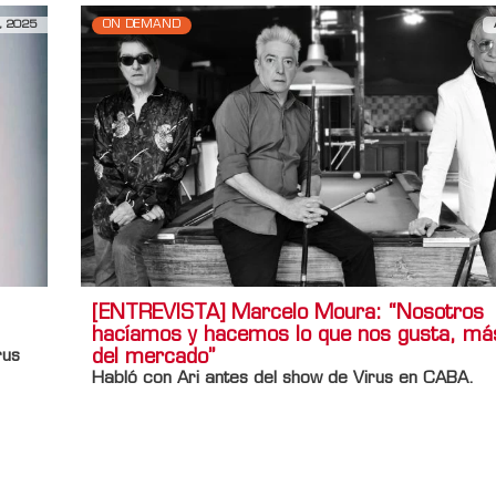
, 2025
ON DEMAND
[ENTREVISTA] Marcelo Moura: “Nosotros
hacíamos y hacemos lo que nos gusta, más
del mercado”
rus
Habló con Ari antes del show de Virus en CABA.
Información adicional
Titulo Home
[ENTREVISTA] Marcelo Moura: “Nosotros 
hacemos lo que nos gusta, más allá del mercado”