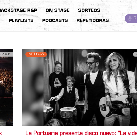
BACKSTAGE R&P
ON STAGE
SORTEOS
R
S
PLAYLISTS
PODCASTS
REPETIDORAS
, 2026
NOTICIAS
x
La Portuaria presenta disco nuevo: "La vida