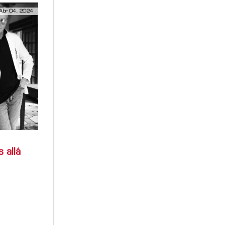
Abr 04, 2024
 allá
hacíamos y