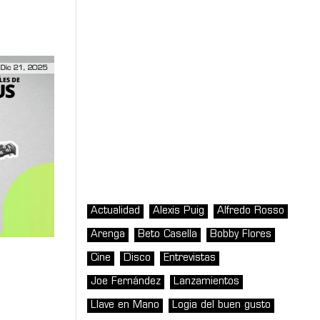
Dic 21, 2025
Actualidad
Alexis Puig
Alfredo Rosso
Arenga
Beto Casella
Bobby Flores
Cine
Disco
Entrevistas
Joe Fernández
Lanzamientos
Llave en Mano
Logia del buen gusto