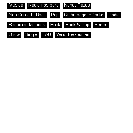
Música
Nadie nos para
Nancy Pazos
Nos Gusta El Rock
Pop
Quién paga la fiesta
Radio
Recomendaciones
Rock
Rock & Pop
Series
Show
Single
TAO
Vero Tossounian