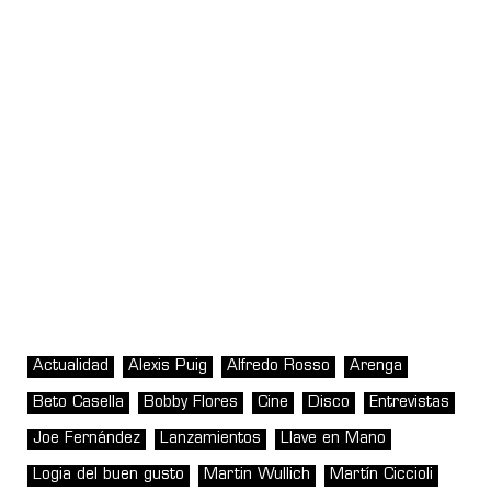
Actualidad
Alexis Puig
Alfredo Rosso
Arenga
Beto Casella
Bobby Flores
Cine
Disco
Entrevistas
Joe Fernández
Lanzamientos
Llave en Mano
Logia del buen gusto
Martin Wullich
Martín Ciccioli