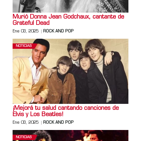
Murió Donna Jean Godchaux, cantante de
Grateful Dead
Ene 03, 2025
ROCK AND POP
NOTICIAS
¡Mejorá tu salud cantando canciones de
Elvis y Los Beatles!
Ene 03, 2025
ROCK AND POP
NOTICIAS