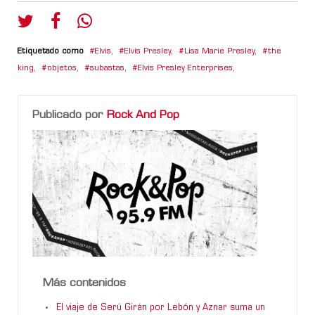
Etiquetado como
Elvis
,
Elvis Presley
,
Lisa Marie Presley
,
the
king
,
objetos
,
subastas
,
Elvis Presley Enterprises
,
Publicado por
Rock And Pop
Más contenidos
El viaje de Serú Girán por Lebón y Aznar suma un