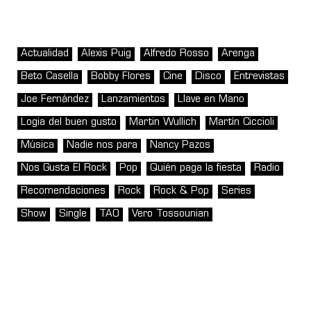
Actualidad
Alexis Puig
Alfredo Rosso
Arenga
Beto Casella
Bobby Flores
Cine
Disco
Entrevistas
Joe Fernández
Lanzamientos
Llave en Mano
Logia del buen gusto
Martin Wullich
Martín Ciccioli
Música
Nadie nos para
Nancy Pazos
Nos Gusta El Rock
Pop
Quién paga la fiesta
Radio
Recomendaciones
Rock
Rock & Pop
Series
Show
Single
TAO
Vero Tossounian