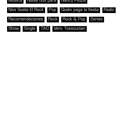
Música
Nadie nos para
Nancy Pazos
Nos Gusta El Rock
Pop
Quién paga la fiesta
Radio
Recomendaciones
Rock
Rock & Pop
Series
Show
Single
TAO
Vero Tossounian