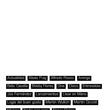
Actualidad
Alexis Puig
Alfredo Rosso
Arenga
Beto Casella
Bobby Flores
Cine
Disco
Entrevistas
Joe Fernández
Lanzamientos
Llave en Mano
Logia del buen gusto
Martin Wullich
Martín Ciccioli