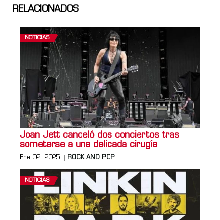
RELACIONADOS
NOTICIAS
Joan Jett canceló dos conciertos tras
someterse a una delicada cirugía
Ene 02, 2025
ROCK AND POP
NOTICIAS