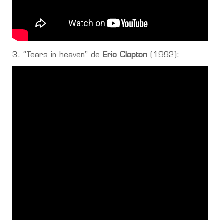
3. “Tears in heaven” de
Eric Clapton
(1992):