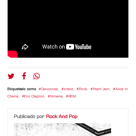
Etiquetado como
Canciones
,
triste
,
Rock
,
Pearl Jam
,
Alice In
Chains
,
Eric Clapton
,
Nirvana
,
REM
,
Publicado por
Rock And Pop