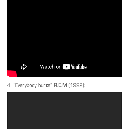
4. “Everybody hurts”
R.E.M
(1992):