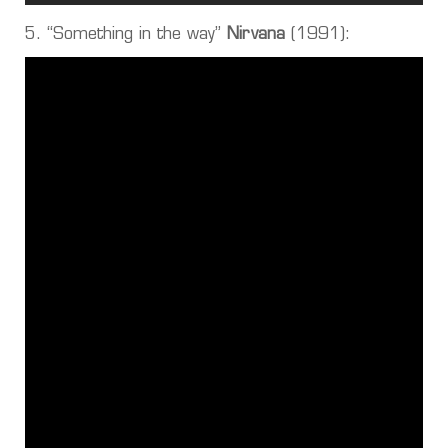
5. “Something in the way”
Nirvana
(1991):