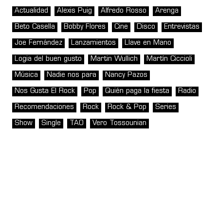
Actualidad
Alexis Puig
Alfredo Rosso
Arenga
Beto Casella
Bobby Flores
Cine
Disco
Entrevistas
Joe Fernández
Lanzamientos
Llave en Mano
Logia del buen gusto
Martin Wullich
Martín Ciccioli
Música
Nadie nos para
Nancy Pazos
Nos Gusta El Rock
Pop
Quién paga la fiesta
Radio
Recomendaciones
Rock
Rock & Pop
Series
Show
Single
TAO
Vero Tossounian