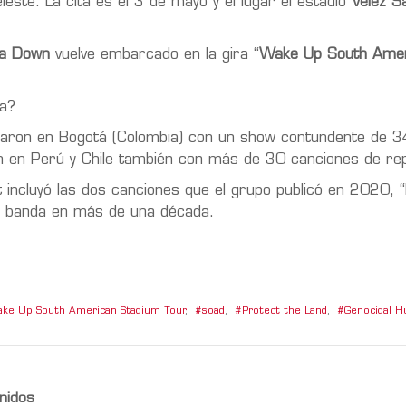
eleste. La cita es el 3 de mayo y el lugar el estadio
Vélez Sa
 a Down
vuelve embarcado en la gira “
Wake Up South Amer
a?
taron en Bogotá (Colombia) con un show contundente de 3
n en Perú y Chile también con más de 30 canciones de rep
 incluyó las dos canciones que el grupo publicó en 2020, 
la banda en más de una década.
ke Up South American Stadium Tour
,
soad
,
Protect the Land
,
Genocidal 
nidos