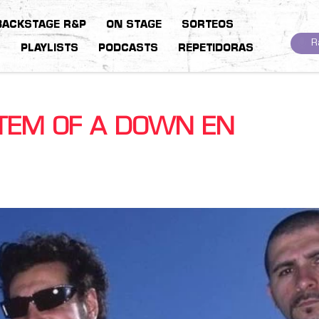
BACKSTAGE R&P
ON STAGE
SORTEOS
R
S
PLAYLISTS
PODCASTS
REPETIDORAS
STEM OF A DOWN EN