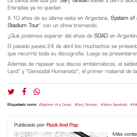
La banda liderada por
Serj Tankian
vuelve a tierra albic
Entradas ya no quedan.
A 10 años de su última visita en Argentina,
System of
Stadium Tour
” con un show tremendo.
¿Qué podemos esperar del show de
SOAD
en Argentin
El pasado jueves 24 de abril los muchachos se presen
que recorrió toda su discografía. Luego se presentaro
Además de repasar sus discos emblemáticos, el setlist
Land” y “Genocidal Humanoidz“, el primer material de 
Etiquetado como
System of a Down
,
Serj Tankian
,
Vélez Sarsfield
,
Wa
Publicado por
Rock And Pop
Más conte