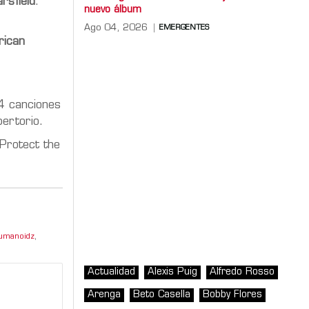
rsfield
.
nuevo álbum
Ago 04, 2026
EMERGENTES
ican
4 canciones
ertorio.
“Protect the
Humanoidz
,
Actualidad
Alexis Puig
Alfredo Rosso
Arenga
Beto Casella
Bobby Flores