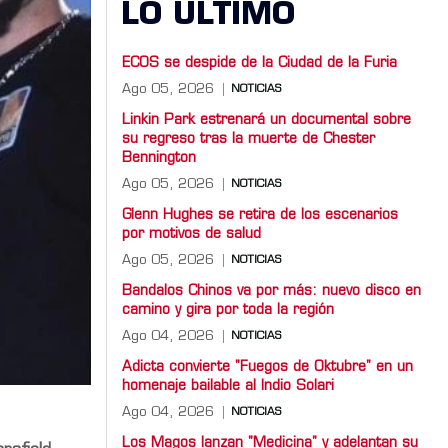
LO ULTIMO
ECOS se despide de la Ciudad de la Furia
Ago 05, 2026
NOTICIAS
Linkin Park estrenará un documental sobre
su regreso tras la muerte de Chester
Bennington
Ago 05, 2026
NOTICIAS
Glenn Hughes se retira de los escenarios
por motivos de salud
Ago 05, 2026
NOTICIAS
Bandalos Chinos va por más: nuevo disco en
camino y gira por toda la región
Ago 04, 2026
NOTICIAS
Adicta convierte "Fuegos de Oktubre" en un
homenaje bailable al Indio Solari
Ago 04, 2026
NOTICIAS
Los Magos lanzan "Medicina" y adelantan su