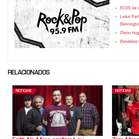
ECOS se d
Linkin Pa
Benningto
Glenn Hug
Bandalos 
RELACIONADOS
NOTICIAS
NOTICIAS