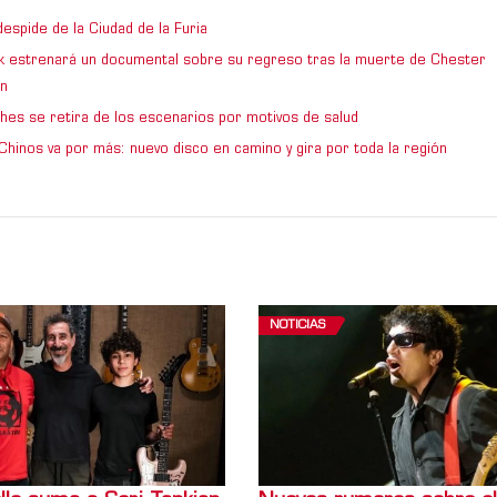
espide de la Ciudad de la Furia
rk estrenará un documental sobre su regreso tras la muerte de Chester
n
hes se retira de los escenarios por motivos de salud
Chinos va por más: nuevo disco en camino y gira por toda la región
NOTICIAS