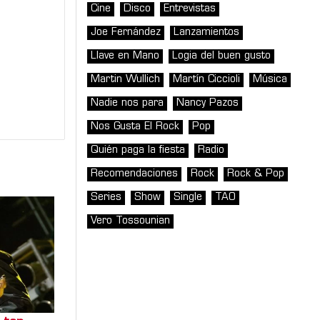
Cine
Disco
Entrevistas
Joe Fernández
Lanzamientos
Llave en Mano
Logia del buen gusto
Martin Wullich
Martín Ciccioli
Música
Nadie nos para
Nancy Pazos
Nos Gusta El Rock
Pop
Quién paga la fiesta
Radio
Recomendaciones
Rock
Rock & Pop
Series
Show
Single
TAO
Vero Tossounian