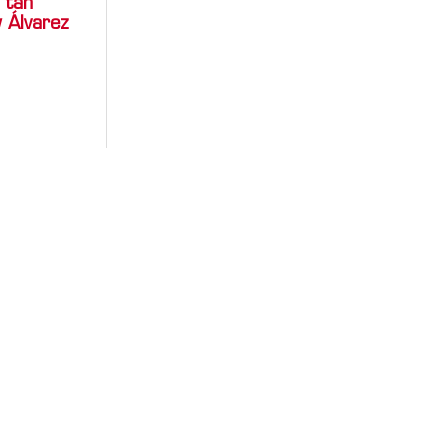
 tan
y Álvarez