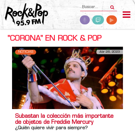
"CORONA" EN ROCK & POP
NOTICIAS
Abr 26, 2023
Subastan la colección más importante
de objetos de Freddie Mercury
¿Quién quiere vivir para siempre?