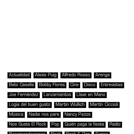
Actualidad
Alexis Puig
Alfredo Rosso
Arenga
Beto Casella
Bobby Flores
Cine
Disco
Entrevistas
Joe Fernández
Lanzamientos
Llave en Mano
Logia del buen gusto
Martin Wullich
Martín Ciccioli
Música
Nadie nos para
Nancy Pazos
Nos Gusta El Rock
Pop
Quién paga la fiesta
Radio