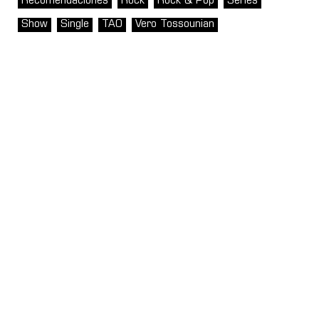
Recomendaciones
Rock
Rock & Pop
Series
Show
Single
TAO
Vero Tossounian