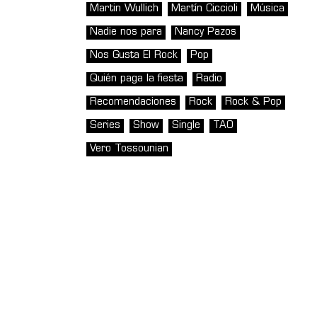
Martin Wullich
Martín Ciccioli
Música
Nadie nos para
Nancy Pazos
Nos Gusta El Rock
Pop
Quién paga la fiesta
Radio
Recomendaciones
Rock
Rock & Pop
Series
Show
Single
TAO
Vero Tossounian