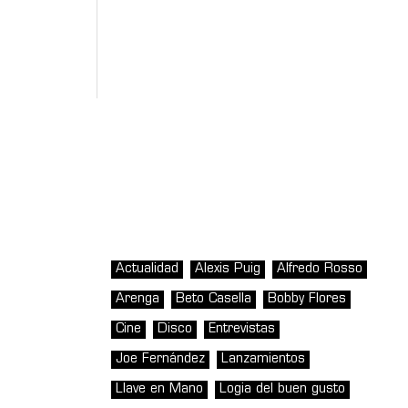
Actualidad
Alexis Puig
Alfredo Rosso
Arenga
Beto Casella
Bobby Flores
Cine
Disco
Entrevistas
Joe Fernández
Lanzamientos
Llave en Mano
Logia del buen gusto