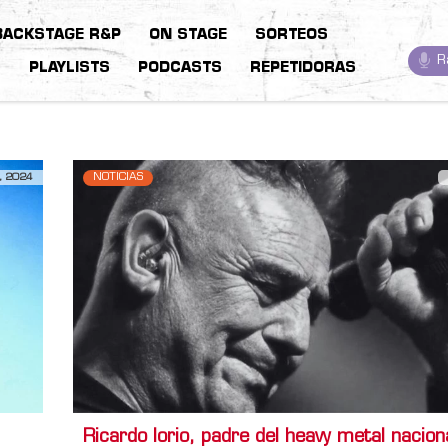
BACKSTAGE R&P
ON STAGE
SORTEOS
R
S
PLAYLISTS
PODCASTS
REPETIDORAS
, 2024
NOTICIAS
Ricardo Iorio, padre del heavy metal nacion