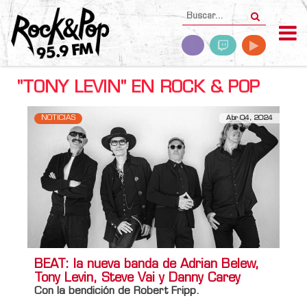
"TONY LEVIN" EN ROCK & POP
NOTICIAS
Abr 04, 2024
BEAT: la nueva banda de Adrian Belew,
Tony Levin, Steve Vai y Danny Carey
Con la bendición de Robert Fripp.