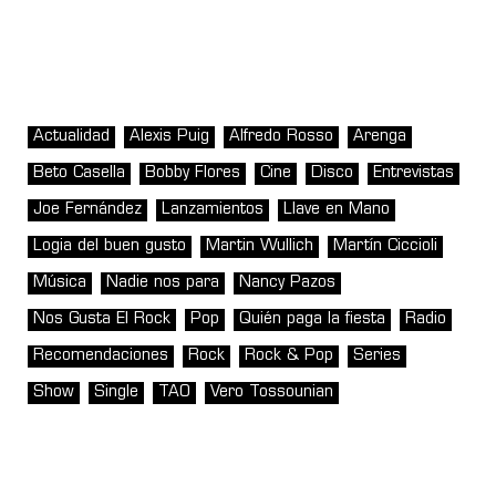
Actualidad
Alexis Puig
Alfredo Rosso
Arenga
Beto Casella
Bobby Flores
Cine
Disco
Entrevistas
Joe Fernández
Lanzamientos
Llave en Mano
Logia del buen gusto
Martin Wullich
Martín Ciccioli
Música
Nadie nos para
Nancy Pazos
Nos Gusta El Rock
Pop
Quién paga la fiesta
Radio
Recomendaciones
Rock
Rock & Pop
Series
Show
Single
TAO
Vero Tossounian