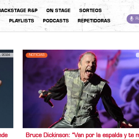
BACKSTAGE R&P
ON STAGE
SORTEOS
R
S
PLAYLISTS
PODCASTS
REPETIDORAS
, 2024
NOTICIAS
nde
Bruce Dickinson: “Van por la espalda y te 