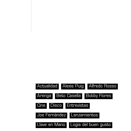
Actualidad
Alexis Puig
Alfredo Rosso
Arenga
Beto Casella
Bobby Flores
Cine
Disco
Entrevistas
Joe Fernández
Lanzamientos
Llave en Mano
Logia del buen gusto