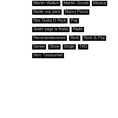
Martin Wullich
Martín Ciccioli
Música
Nadie nos para
Nancy Pazos
Nos Gusta El Rock
Pop
Quién paga la fiesta
Radio
Recomendaciones
Rock
Rock & Pop
Series
Show
Single
TAO
Vero Tossounian