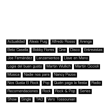
Actualidad
Alexis Puig
Alfredo Rosso
Arenga
Beto Casella
Bobby Flores
Cine
Disco
Entrevistas
Joe Fernández
Lanzamientos
Llave en Mano
Logia del buen gusto
Martin Wullich
Martín Ciccioli
Música
Nadie nos para
Nancy Pazos
Nos Gusta El Rock
Pop
Quién paga la fiesta
Radio
Recomendaciones
Rock
Rock & Pop
Series
Show
Single
TAO
Vero Tossounian