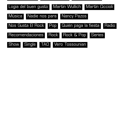
Logia del buen gusto
Martin Wullich
Martín Ciccioli
Música
Nadie nos para
Nancy Pazos
Nos Gusta El Rock
Pop
Quién paga la fiesta
Radio
Recomendaciones
Rock
Rock & Pop
Series
Show
Single
TAO
Vero Tossounian