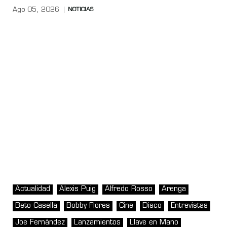
Ago 05, 2026
NOTICIAS
Actualidad
Alexis Puig
Alfredo Rosso
Arenga
Beto Casella
Bobby Flores
Cine
Disco
Entrevistas
Joe Fernández
Lanzamientos
Llave en Mano