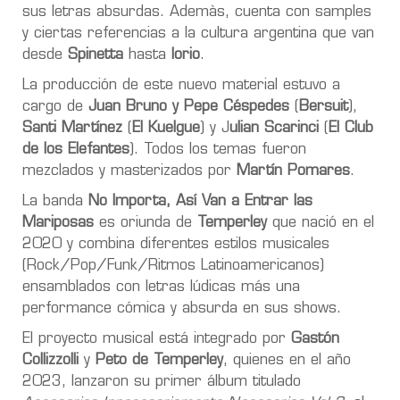
sus letras absurdas. Ademàs, cuenta con samples
y ciertas referencias a la cultura argentina que van
desde
Spinetta
hasta
Iorio
.
La producción de este nuevo material estuvo a
cargo de
Juan Bruno y Pepe Céspedes
(
Bersuit
),
Santi Martínez
(
El Kuelgue
) y J
ulian Scarinci
(
El Club
de los Elefantes
). Todos los temas fueron
mezclados y masterizados por
Martín Pomares
.
La banda
No Importa, Así Van a Entrar las
Mariposas
es oriunda de
Temperley
que nació en el
2020 y combina diferentes estilos musicales
(Rock/Pop/Funk/Ritmos Latinoamericanos)
ensamblados con letras lúdicas más una
performance cómica y absurda en sus shows.
El proyecto musical está integrado por
Gastón
Collizzolli
y
Peto de Temperley
, quienes en el año
2023, lanzaron su primer álbum titulado