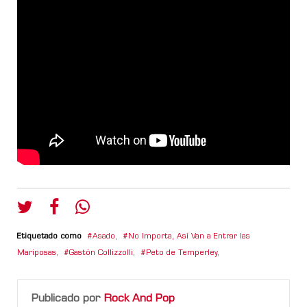
Etiquetado como
Asado
,
No Importa, Así Van a Entrar las
Mariposas
,
Gastón Collizzolli
,
Peto de Temperley
,
Publicado por
Rock And Pop