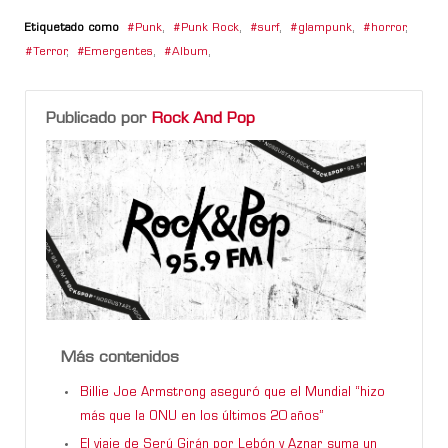
Etiquetado como
Punk
,
Punk Rock
,
surf
,
glampunk
,
horror
,
Terror
,
Emergentes
,
Album
,
Publicado por
Rock And Pop
Más contenidos
Billie Joe Armstrong aseguró que el Mundial “hizo
más que la ONU en los últimos 20 años”
El viaje de Serú Girán por Lebón y Aznar suma un