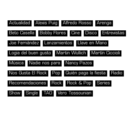
Actualidad
Alexis Puig
Alfredo Rosso
Arenga
Beto Casella
Bobby Flores
Cine
Disco
Entrevistas
Joe Fernández
Lanzamientos
Llave en Mano
Logia del buen gusto
Martin Wullich
Martín Ciccioli
Música
Nadie nos para
Nancy Pazos
Nos Gusta El Rock
Pop
Quién paga la fiesta
Radio
Recomendaciones
Rock
Rock & Pop
Series
Show
Single
TAO
Vero Tossounian