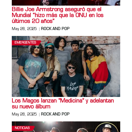
Billie Joe Armstrong aseguró que el
Mundial “hizo más que la ONU en los
últimos 20 años”
May 28, 2025
ROCK AND POP
EMERGENTES
Los Magos lanzan "Medicina" y adelantan
su nuevo álbum
May 28, 2025
ROCK AND POP
NOTICIAS