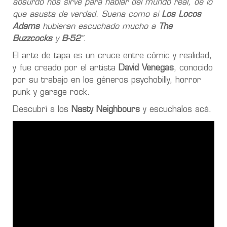
absurdo nos sirve para hablar del mundo real, de lo
que asusta de verdad. Suena como si
Los Locos
Adams
hubieran escuchado mucho a
The
Buzzcocks
y
B-52
”
.
El arte de tapa es un cruce entre cómic y realidad,
y fue creado por el artista
David Venegas
, conocido
por su trabajo en los géneros psychobilly, horror
punk y garage rock.
Descubrí a los
Nasty Neighbours
y escuchalos acá.