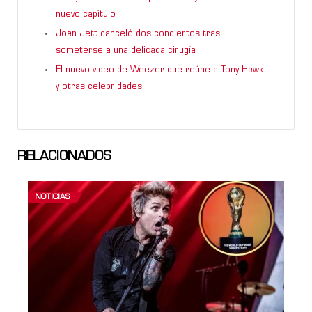
nuevo capítulo
Joan Jett canceló dos conciertos tras
someterse a una delicada cirugía
El nuevo video de Weezer que reúne a Tony Hawk
y otras celebridades
RELACIONADOS
NOTICIAS