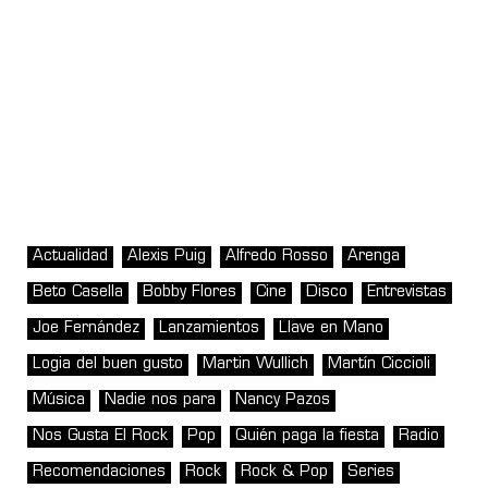
Actualidad
Alexis Puig
Alfredo Rosso
Arenga
Beto Casella
Bobby Flores
Cine
Disco
Entrevistas
Joe Fernández
Lanzamientos
Llave en Mano
Logia del buen gusto
Martin Wullich
Martín Ciccioli
Música
Nadie nos para
Nancy Pazos
Nos Gusta El Rock
Pop
Quién paga la fiesta
Radio
Recomendaciones
Rock
Rock & Pop
Series