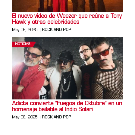
El nuevo video de Weezer que reúne a Tony
Hawk y otras celebridades
May 06, 2025
ROCK AND POP
NOTICIAS
Adicta convierte "Fuegos de Oktubre" en un
homenaje bailable al Indio Solari
May 06, 2025
ROCK AND POP