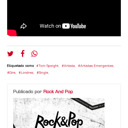
Etiquetado como
Tom Speight
,
Artista
,
Artistas Emergentes
,
Gira
,
Londres
,
Single
,
Publicado por
Rock And Pop