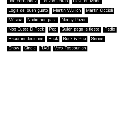
Joe Fernández
Lanzamientos
Llave en Mano
Logia del buen gusto
Martin Wullich
Martín Ciccioli
Música
Nadie nos para
Nancy Pazos
Nos Gusta El Rock
Pop
Quién paga la fiesta
Radio
Recomendaciones
Rock
Rock & Pop
Series
Show
Single
TAO
Vero Tossounian