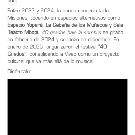
año.
Entre 2023 y 2024, la banda recorrió toda
Misiones, tocando en espacios alternativos como
Espacio Yopará
,
La Cabaña de los Muñecos y Sala
Teatro Mbopi
.
40 grados bajo la sombra
se grabó
en febrero de 2024 y se lanzó en diciembre. En
enero de 2025, organizaron el festival
"40
Grados
", consolidando a Vivac como un proyecto
cultural que va más allá de lo musical.
Disfrutalo: