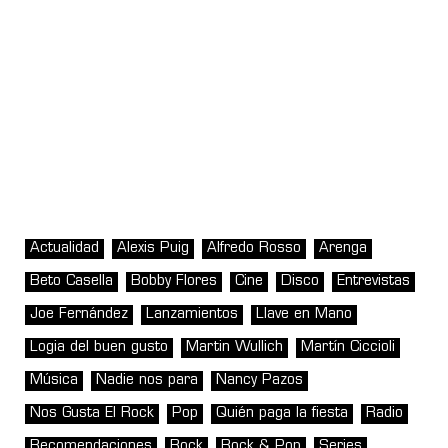
Actualidad
Alexis Puig
Alfredo Rosso
Arenga
Beto Casella
Bobby Flores
Cine
Disco
Entrevistas
Joe Fernández
Lanzamientos
Llave en Mano
Logia del buen gusto
Martin Wullich
Martín Ciccioli
Música
Nadie nos para
Nancy Pazos
Nos Gusta El Rock
Pop
Quién paga la fiesta
Radio
Recomendaciones
Rock
Rock & Pop
Series