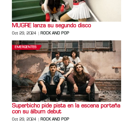
MUGRE lanza su segundo disco
Oct 29, 2024
ROCK AND POP
EMERGENTES
Superbicho pide pista en la escena porteña
con su álbum debut
Oct 29, 2024
ROCK AND POP