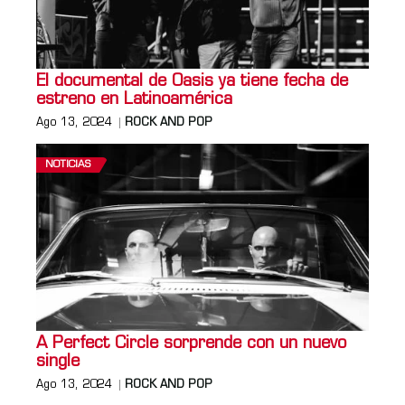
El documental de Oasis ya tiene fecha de
estreno en Latinoamérica
Ago 13, 2024
ROCK AND POP
NOTICIAS
A Perfect Circle sorprende con un nuevo
single
Ago 13, 2024
ROCK AND POP