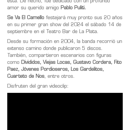
está. De hecho, fue dedicado con un profundo
amor su querido amigo
Pablo Puliti.
Se Va El Camello
festejará muy pronto sus 20 años
en su primer gran show del 2024 el sábado 14 de
septiembre en el Teatro Bar de La Plata.
Desde su formación en 2004, la banda recorrió un
extenso camino donde publicaron 5 discos.
También, compartieron escenarios con figuras
como
Divididos, Viejas Locas, Gustavo Cordera, Fito
Paez, Jóvenes Pordioseros, Los Gardelitos,
Cuarteto de Nos
, entre otros.
Disfruten del gran videoclip: