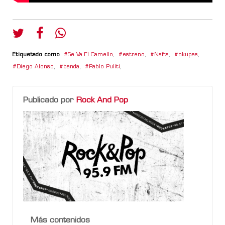
Etiquetado como
Se Va El Camello
,
estreno
,
Nafta
,
okupas
,
Diego Alonso
,
banda
,
Pablo Puliti
,
Publicado por
Rock And Pop
Más contenidos