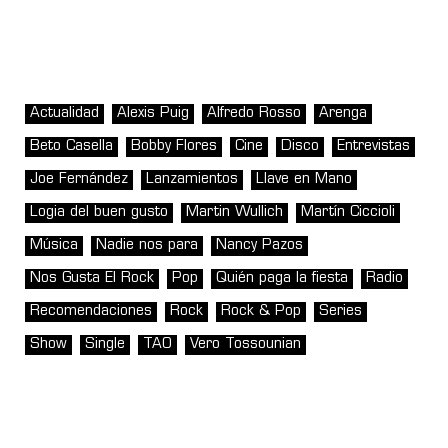
Actualidad
Alexis Puig
Alfredo Rosso
Arenga
Beto Casella
Bobby Flores
Cine
Disco
Entrevistas
Joe Fernández
Lanzamientos
Llave en Mano
Logia del buen gusto
Martin Wullich
Martín Ciccioli
Música
Nadie nos para
Nancy Pazos
Nos Gusta El Rock
Pop
Quién paga la fiesta
Radio
Recomendaciones
Rock
Rock & Pop
Series
Show
Single
TAO
Vero Tossounian