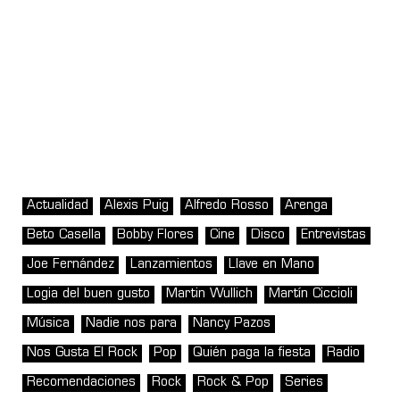
Actualidad
Alexis Puig
Alfredo Rosso
Arenga
Beto Casella
Bobby Flores
Cine
Disco
Entrevistas
Joe Fernández
Lanzamientos
Llave en Mano
Logia del buen gusto
Martin Wullich
Martín Ciccioli
Música
Nadie nos para
Nancy Pazos
Nos Gusta El Rock
Pop
Quién paga la fiesta
Radio
Recomendaciones
Rock
Rock & Pop
Series