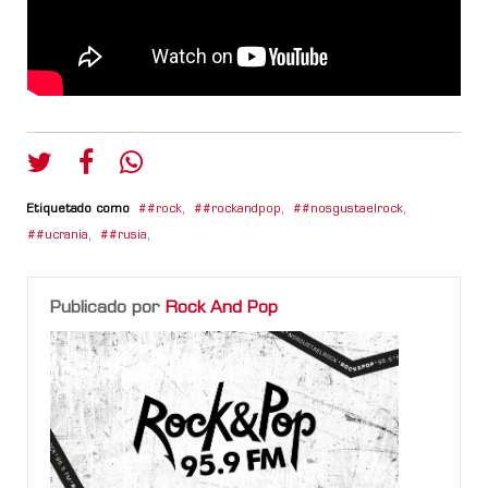
Etiquetado como
#rock
,
#rockandpop
,
#nosgustaelrock
,
#ucrania
,
#rusia
,
Publicado por
Rock And Pop