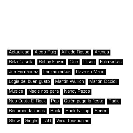
Actualidad
Alexis Puig
Alfredo Rosso
Arenga
Beto Casella
Bobby Flores
Cine
Disco
Entrevistas
Joe Fernández
Lanzamientos
Llave en Mano
Logia del buen gusto
Martin Wullich
Martín Ciccioli
Música
Nadie nos para
Nancy Pazos
Nos Gusta El Rock
Pop
Quién paga la fiesta
Radio
Recomendaciones
Rock
Rock & Pop
Series
Show
Single
TAO
Vero Tossounian