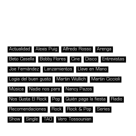
Actualidad
Alexis Puig
Alfredo Rosso
Arenga
Beto Casella
Bobby Flores
Cine
Disco
Entrevistas
Joe Fernández
Lanzamientos
Llave en Mano
Logia del buen gusto
Martin Wullich
Martín Ciccioli
Música
Nadie nos para
Nancy Pazos
Nos Gusta El Rock
Pop
Quién paga la fiesta
Radio
Recomendaciones
Rock
Rock & Pop
Series
Show
Single
TAO
Vero Tossounian