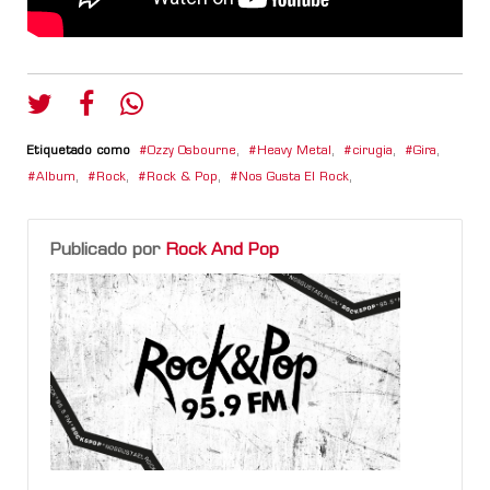
Etiquetado como
Ozzy Osbourne
,
Heavy Metal
,
cirugia
,
Gira
,
Album
,
Rock
,
Rock & Pop
,
Nos Gusta El Rock
,
Publicado por
Rock And Pop