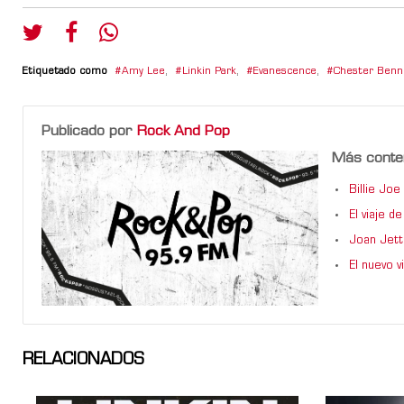
Etiquetado como
Amy Lee
,
Linkin Park
,
Evanescence
,
Chester Benn
Publicado por
Rock And Pop
Más conte
Billie Jo
El viaje 
Joan Jett
El nuevo 
RELACIONADOS