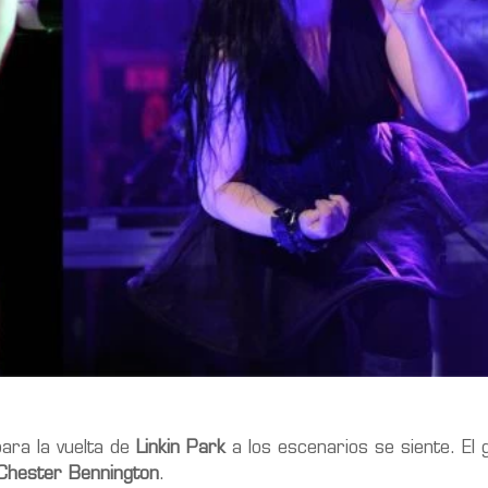
ara la vuelta de
Linkin Park
a los escenarios se siente. El 
Chester Bennington
.