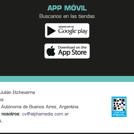
APP MÓVIL
Buscanos en las tiendas
Julián Etchevarria
os
 Autónoma de Buenos Aires, Argentina.
 nosotros:
cv@alphamedia.com.ar
A.