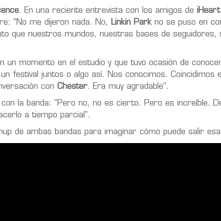
cence
. En una reciente entrevista con los amigos de
iHeart
re:
“No me dijeron nada. No,
Linkin Park
no se puso en co
ento que nuestros mundos, nuestras bases de seguidores,
en un momento en el estudio y que tuvo ocasión de conoce
un festival juntos o algo así. Nos conocimos. Coincidimos e
nversación con
Chester
. Era muy agradable”.
 con la banda: "Pero no, no es cierto. Pero es increíble. D
cerlo a tiempo parcial".
shup de ambas bandas para imaginar cómo puede salir esa