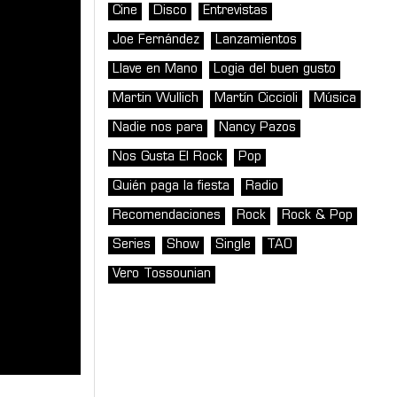
Cine
Disco
Entrevistas
Joe Fernández
Lanzamientos
Llave en Mano
Logia del buen gusto
Martin Wullich
Martín Ciccioli
Música
Nadie nos para
Nancy Pazos
Nos Gusta El Rock
Pop
Quién paga la fiesta
Radio
Recomendaciones
Rock
Rock & Pop
Series
Show
Single
TAO
Vero Tossounian