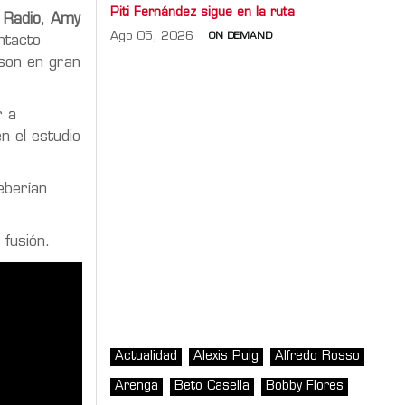
Piti Fernández sigue en la ruta
 Radio
,
Amy
Ago 05, 2026
ON DEMAND
ntacto
 son en gran
r a
n el estudio
eberían
 fusión.
Actualidad
Alexis Puig
Alfredo Rosso
Arenga
Beto Casella
Bobby Flores