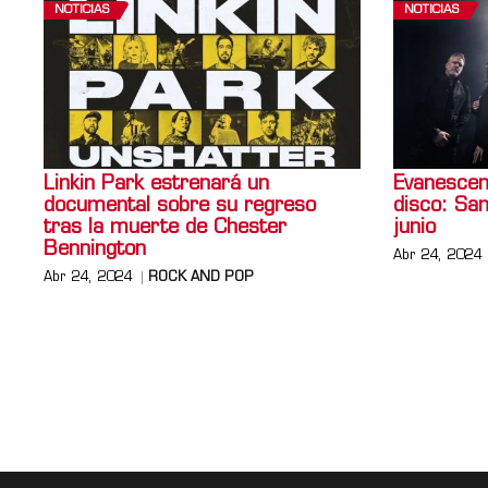
NOTICIAS
NOTICIAS
Linkin Park estrenará un
Evanescen
documental sobre su regreso
disco: San
tras la muerte de Chester
junio
Bennington
Abr 24, 2024
Abr 24, 2024
ROCK AND POP