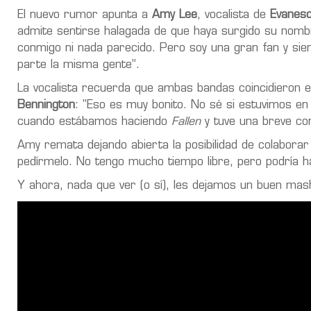
El nuevo rumor apunta a
Amy Lee
, vocalista de
Evanes
admite sentirse halagada de que haya surgido su nomb
conmigo ni nada parecido. Pero soy una gran fan y si
parte la misma gente”.
La vocalista recuerda que ambas bandas coincidieron 
Bennington
: "Eso es muy bonito. No sé si estuvimos en 
cuando estábamos haciendo
Fallen
y tuve una breve co
Amy remata dejando abierta la posibilidad de colaborar
pedírmelo. No tengo mucho tiempo libre, pero podría ha
Y ahora, nada que ver (o sí), les dejamos un buen ma