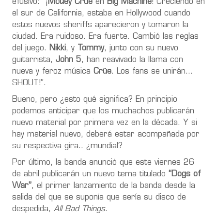
efusivo: “¡
Mötley Crüe
en
Big Machine
! Creciendo en
el sur de California, estaba en Hollywood cuando
estos nuevos sheriffs aparecieron y tomaron la
ciudad. Era ruidoso. Era fuerte. Cambió las reglas
del juego.
Nikki
, y
Tommy
, junto con su nuevo
guitarrista,
John 5
, han reavivado la llama con
nueva y feroz música
Crüe
. Los fans se unirán...
SHOUT!”.
Bueno, pero ¿esto qué significa? En principio
podemos anticipar que los muchachos publicarán
nuevo material por primera vez en la década. Y si
hay material nuevo, deberá estar acompañada por
su respectiva gira.. ¿mundial?
Por último, la banda anunció que este viernes 26
de abril
publicarán un nuevo tema titulado
“Dogs of
War”
, el primer lanzamiento de la banda desde la
salida del que se suponía que sería su disco de
despedida,
All Bad Things
.