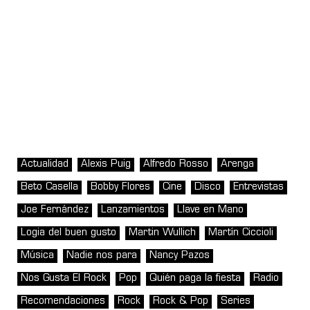
Actualidad
Alexis Puig
Alfredo Rosso
Arenga
Beto Casella
Bobby Flores
Cine
Disco
Entrevistas
Joe Fernández
Lanzamientos
Llave en Mano
Logia del buen gusto
Martin Wullich
Martín Ciccioli
Música
Nadie nos para
Nancy Pazos
Nos Gusta El Rock
Pop
Quién paga la fiesta
Radio
Recomendaciones
Rock
Rock & Pop
Series