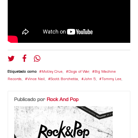
Etiquetado como
Motley Crue
,
Dogs of War
,
Big Machine
Records
,
Vince Neil
,
Scott Borchetta
,
John 5
,
Tommy Lee
,
Publicado por
Rock And Pop