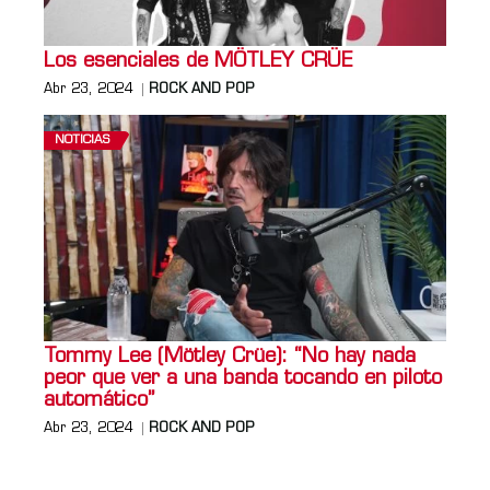
Los esenciales de MÖTLEY CRÜE
Abr 23, 2024
ROCK AND POP
NOTICIAS
Tommy Lee (Mötley Crüe): “No hay nada
peor que ver a una banda tocando en piloto
automático”
Abr 23, 2024
ROCK AND POP