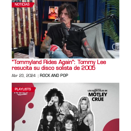
NOTICIAS
"Tommyland Rides Again": Tommy Lee
resucita su disco solista de 2005
Abr 23, 2024
ROCK AND POP
PLAYLISTS