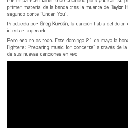
Los
FF
parecen tener todo cocinado para publicar su 
primer material de la banda tras la muerte de
Taylor 
segundo corte “Under You”.
Producida por
Greg Kurstin
, la canción habla del dolo
intentar superarlo.
Pero eso no es todo. Este domingo 21 de mayo la banda
Fighters: Preparing music for concerts" a través de l
de sus nuevas canciones en vivo.