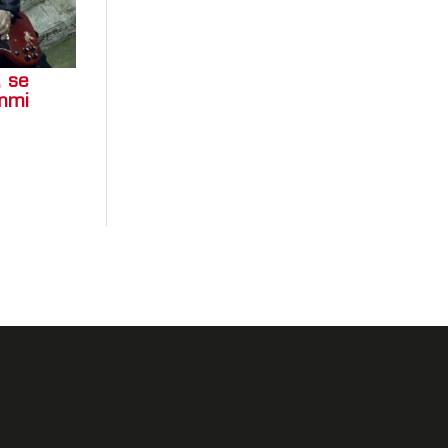
, se
ommi