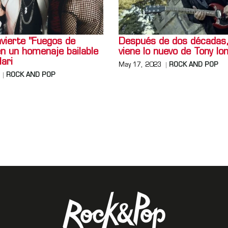
vierte "Fuegos de
Después de dos décadas
en un homenaje bailable
viene lo nuevo de Tony I
lari
May 17, 2023
ROCK AND POP
ROCK AND POP