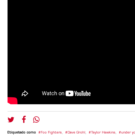
Etiquetado como
Foo Fighters
,
Dave Grohl
,
Taylor Hawkins
,
under y