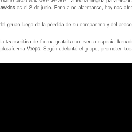
próximo disco
But here we are
. La fecha elegida para escuc
Hawkins
es el 2 de junio. Pero a no alarmarse, hoy nos ofr
r del grupo luego de la pérdida de su compañero y del proc
 transmitirá de forma gratuita un evento especial llamad
a plataforma
Veeps
. Según adelantó el grupo, prometen toc