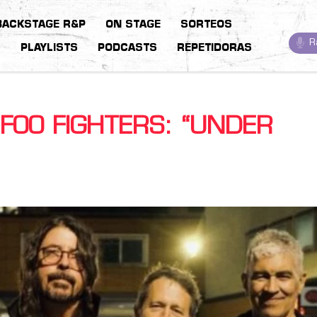
BACKSTAGE R&P
ON STAGE
SORTEOS
R
S
PLAYLISTS
PODCASTS
REPETIDORAS
 FOO FIGHTERS: “UNDER