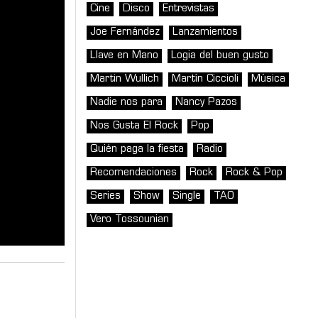
Cine
Disco
Entrevistas
Joe Fernández
Lanzamientos
Llave en Mano
Logia del buen gusto
Martin Wullich
Martín Ciccioli
Música
Nadie nos para
Nancy Pazos
Nos Gusta El Rock
Pop
Quién paga la fiesta
Radio
Recomendaciones
Rock
Rock & Pop
Series
Show
Single
TAO
Vero Tossounian