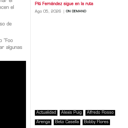
har el
Piti Fernández sigue en la ruta
ecen el
Ago 05, 2026
ON DEMAND
eso de
o "Foo
ar algunas
Actualidad
Alexis Puig
Alfredo Rosso
Arenga
Beto Casella
Bobby Flores