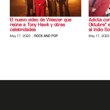
El nuevo video de Weezer que
Adicta con
reúne a Tony Hawk y otras
Oktubre" 
celebridades
al Indio So
May 17, 2023
ROCK AND POP
May 17, 2023