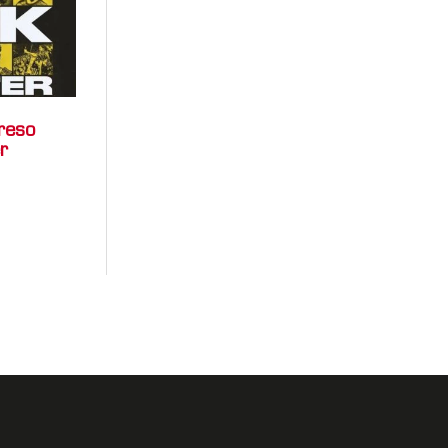
reso
r