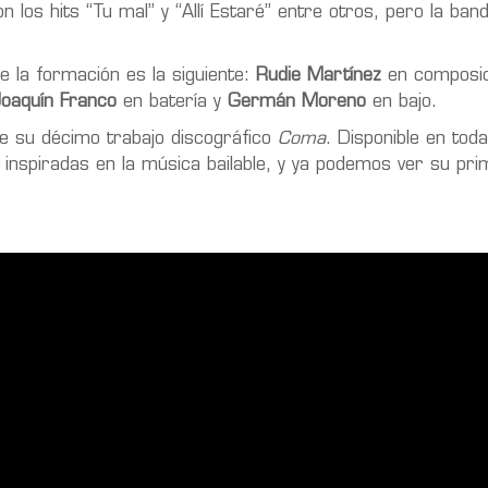
los hits “Tu mal” y “Allí Estaré” entre otros, pero la band
 la formación es la siguiente:
Rudie Martínez
en composic
Joaquín Franco
en batería y
Germán Moreno
en bajo.
de su décimo trabajo discográfico
Coma
. Disponible en toda
inspiradas en la música bailable, y ya podemos ver su pri