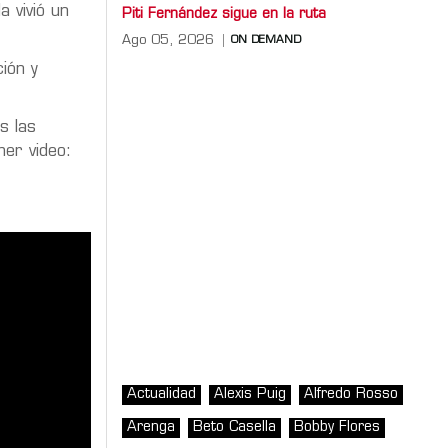
a vivió un
Piti Fernández sigue en la ruta
Ago 05, 2026
ON DEMAND
ión y
s las
mer video:
Actualidad
Alexis Puig
Alfredo Rosso
Arenga
Beto Casella
Bobby Flores