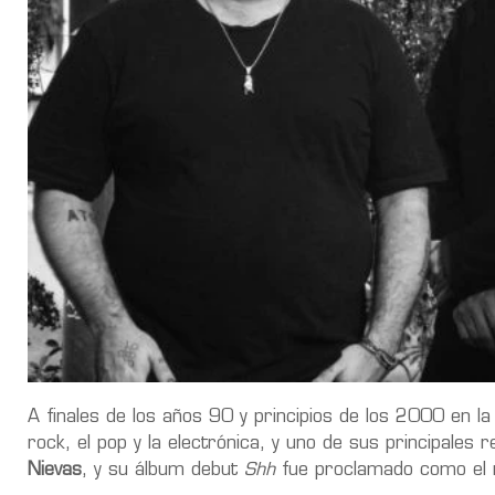
A finales de los años 90 y principios de los 2000 en l
rock, el pop y la electrónica, y uno de sus principales 
Nievas
, y su álbum debut
Shh
fue proclamado como el m