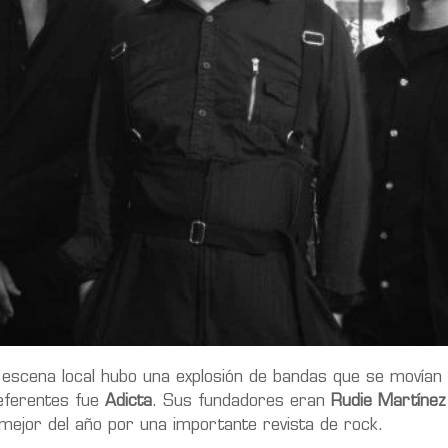
a escena local hubo una explosión de bandas que se movían 
referentes fue
Adicta
. Sus fundadores eran
Rudie Martínez
ejor del año por una importante revista de rock.