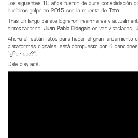
Los siguientes 10 años fueron de pura consolidación con 
durísimo golpe en 2015 con la muerte de
Toto
.
Tras un largo parate lograron rearmarse y actualmente
sintetizadores,
Juan Pablo Bidegain
en voz y teclados,
Ahora sí, están listos para hacer el gran lanzamiento 
plataformas digitales, está compuesto por 8 canciones 
“¿Por qué?”.
Dale play acá.