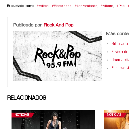
Etiquetado como
Adicta
,
Electropop
,
Lanzamiento
,
Album
,
Pop
,
Publicado por
Rock And Pop
Más conte
Billie Jo
El viaje 
Joan Jett
El nuevo 
RELACIONADOS
NOTICIAS
NOTICIAS