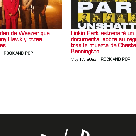
video de Weezer que
Linkin Park estrenará un
ony Hawk y otras
documental sobre su reg
des
tras la muerte de Cheste
Bennington
ROCK AND POP
May 17, 2023
ROCK AND POP