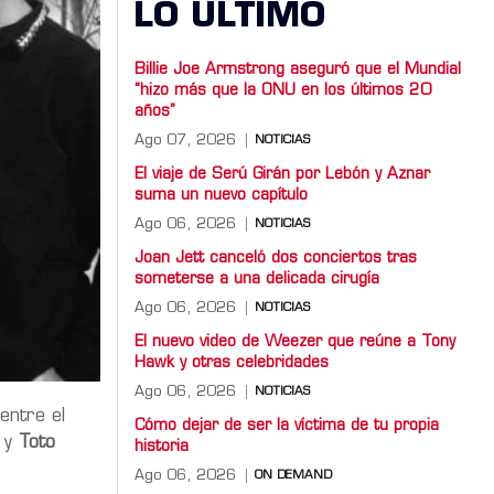
LO ULTIMO
Billie Joe Armstrong aseguró que el Mundial
“hizo más que la ONU en los últimos 20
años”
Ago 07, 2026
NOTICIAS
El viaje de Serú Girán por Lebón y Aznar
suma un nuevo capítulo
Ago 06, 2026
NOTICIAS
Joan Jett canceló dos conciertos tras
someterse a una delicada cirugía
Ago 06, 2026
NOTICIAS
El nuevo video de Weezer que reúne a Tony
Hawk y otras celebridades
Ago 06, 2026
NOTICIAS
entre el
Cómo dejar de ser la víctima de tu propia
y
Toto
historia
Ago 06, 2026
ON DEMAND