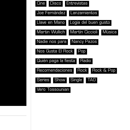
Cine
Disco
Entrevistas
Joe Fernández
Lanzamientos
Llave en Mano
Logia del buen gusto
Martin Wullich
Martín Ciccioli
Música
Nadie nos para
Nancy Pazos
Nos Gusta El Rock
Pop
Quién paga la fiesta
Radio
Recomendaciones
Rock
Rock & Pop
Series
Show
Single
TAO
Vero Tossounian