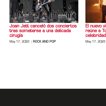
Joan Jett canceló dos conciertos
El nuevo 
tras someterse a una delicada
reúne a T
cirugía
celebrida
May 17, 2023
ROCK AND POP
May 17, 2023