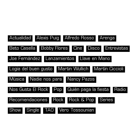
Actualidad
Alexis Puig
Alfredo Rosso
Arenga
Beto Casella
Bobby Flores
Cine
Disco
Entrevistas
Joe Fernández
Lanzamientos
Llave en Mano
Logia del buen gusto
Martin Wullich
Martín Ciccioli
Música
Nadie nos para
Nancy Pazos
Nos Gusta El Rock
Pop
Quién paga la fiesta
Radio
Recomendaciones
Rock
Rock & Pop
Series
Show
Single
TAO
Vero Tossounian