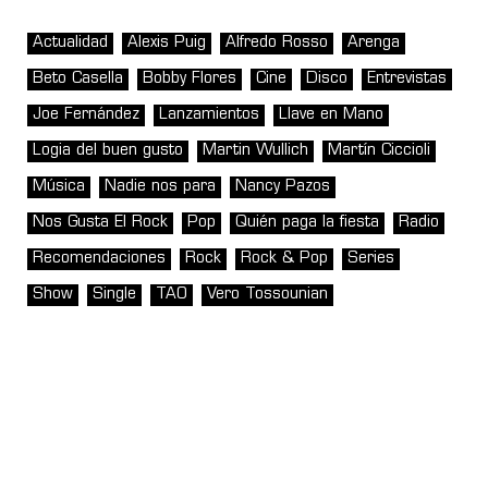
Actualidad
Alexis Puig
Alfredo Rosso
Arenga
Beto Casella
Bobby Flores
Cine
Disco
Entrevistas
Joe Fernández
Lanzamientos
Llave en Mano
Logia del buen gusto
Martin Wullich
Martín Ciccioli
Música
Nadie nos para
Nancy Pazos
Nos Gusta El Rock
Pop
Quién paga la fiesta
Radio
Recomendaciones
Rock
Rock & Pop
Series
Show
Single
TAO
Vero Tossounian