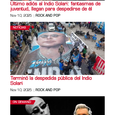
Último adiós al Indio Solari: fantasmas de
juventud, llegan para despedirse de él
Nov 10, 2025
ROCK AND POP
NOTICIAS
Terminó la despedida pública del Indio
Solari
Nov 10, 2025
ROCK AND POP
ON DEMAND