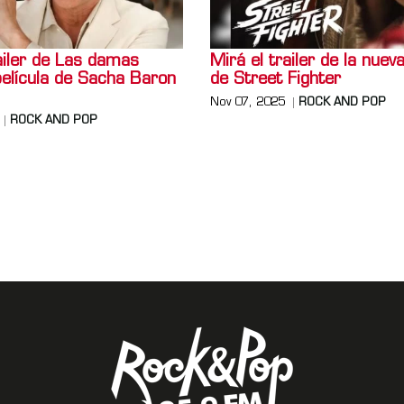
ailer de Las damas
Mirá el trailer de la nueva
película de Sacha Baron
de Street Fighter
Nov 07, 2025
ROCK AND POP
ROCK AND POP