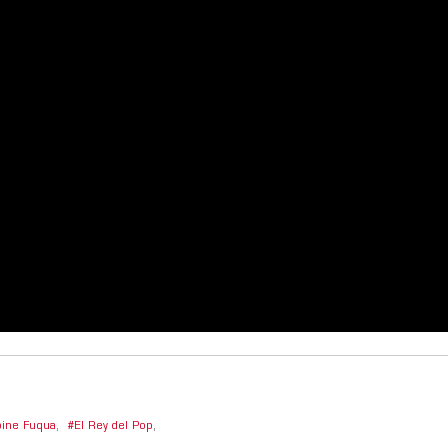
ine Fuqua
,
El Rey del Pop
,