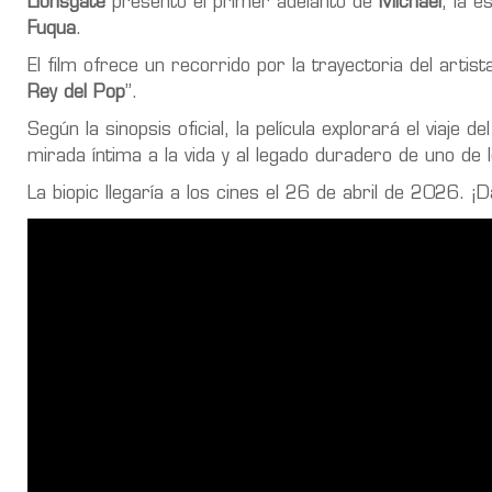
Lionsgate
presentó el primer adelanto de
Michael
, la e
Fuqua
.
El film ofrece un recorrido por la trayectoria del arti
Rey del Pop
”.
Según la sinopsis oficial, la película explorará el viaje 
mirada íntima a la vida y al legado duradero de uno de 
La biopic llegaría a los cines el 26 de abril de 2026. ¡Da