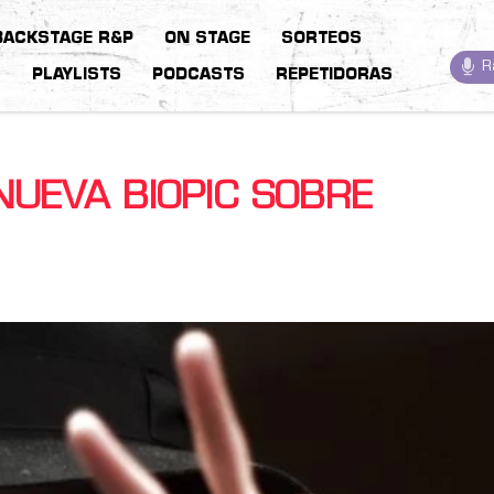
BACKSTAGE R&P
ON STAGE
SORTEOS
R
S
PLAYLISTS
PODCASTS
REPETIDORAS
NUEVA BIOPIC SOBRE