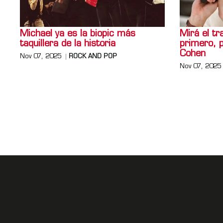
Michael ya es la biopic más
Mirá el tr
taquillera de la historia
primero, 
Cohen
Nov 07, 2025
ROCK AND POP
Nov 07, 2025