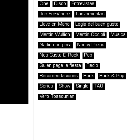
Cine
Disco
Entrevistas
Joe Fernández
Lanzamientos
Llave en Mano
Logia del buen gusto
Martin Wullich
Martín Ciccioli
Música
Nadie nos para
Nancy Pazos
Nos Gusta El Rock
Pop
Quién paga la fiesta
Radio
Recomendaciones
Rock
Rock & Pop
Series
Show
Single
TAO
Vero Tossounian