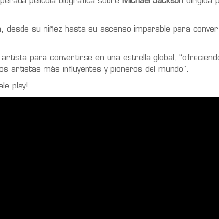
sperada película biográfica sobre
Michael Jackson
dirigida 
sta, desde su niñez hasta su ascenso imparable para conver
del artista para convertirse en una estrella global, “ofrecien
los artistas más influyentes y pioneros del mundo”.
le play!