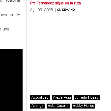
por
Antoine
Piti Fernández sigue en la ruta
Ago 05, 2026
ON DEMAND
tirse en “
El
do una
Actualidad
Alexis Puig
Alfredo Rosso
Arenga
Beto Casella
Bobby Flores