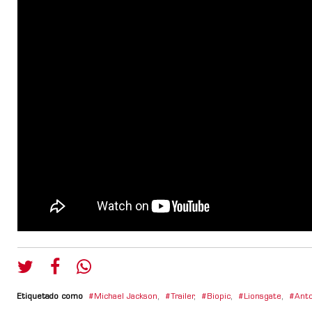
Etiquetado como
Michael Jackson
,
Trailer
,
Biopic
,
Lionsgate
,
Anto