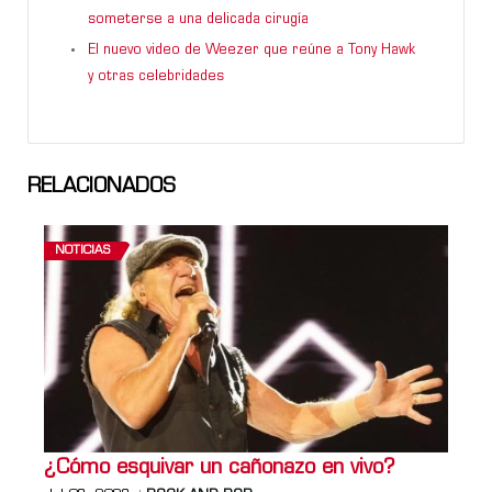
someterse a una delicada cirugía
El nuevo video de Weezer que reúne a Tony Hawk
y otras celebridades
RELACIONADOS
NOTICIAS
¿Cómo esquivar un cañonazo en vivo?