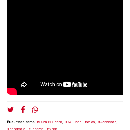
Etiquetado como
Guns N' Roses
,
Axl Rose
,
caida
,
Accidente
,
escenario
,
Londres
,
Slash
,