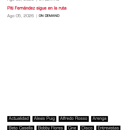
Piti Fernández sigue en la ruta
Ago 05, 2026
ON DEMAND
Actualidad
Alexis Puig
Alfredo Rosso
Arenga
Beto Casella
Bobby Flores
Cine
Disco
Entrevistas