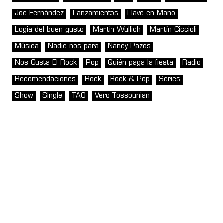
Joe Fernández
Lanzamientos
Llave en Mano
Logia del buen gusto
Martin Wullich
Martín Ciccioli
Música
Nadie nos para
Nancy Pazos
Nos Gusta El Rock
Pop
Quién paga la fiesta
Radio
Recomendaciones
Rock
Rock & Pop
Series
Show
Single
TAO
Vero Tossounian