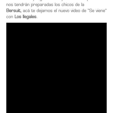
nos tendrán preparadas los chicos de la
Bersuit,
acá te dejamos el nuevo video de “Se viene”
con
Los Ilegales
.