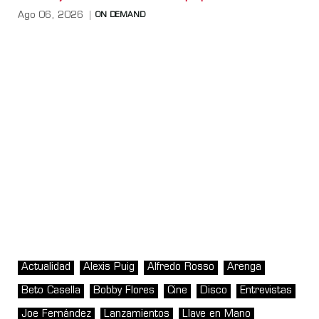
Ago 06, 2026
ON DEMAND
Actualidad
Alexis Puig
Alfredo Rosso
Arenga
Beto Casella
Bobby Flores
Cine
Disco
Entrevistas
Joe Fernández
Lanzamientos
Llave en Mano