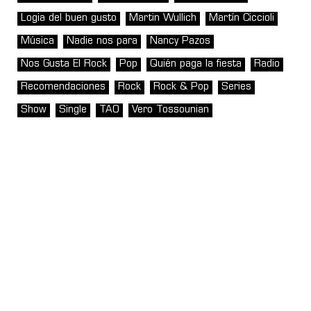
Logia del buen gusto
Martin Wullich
Martín Ciccioli
Música
Nadie nos para
Nancy Pazos
Nos Gusta El Rock
Pop
Quién paga la fiesta
Radio
Recomendaciones
Rock
Rock & Pop
Series
Show
Single
TAO
Vero Tossounian