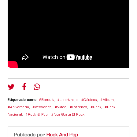
Etiquetado como
Bersuit
,
Libertinaje
,
Clásicos
,
Album
,
Aniversario
,
Versiones
,
Video
,
Estrenos
,
Rock
,
Rock
Nacional
,
Rock & Pop
,
Nos Gusta El Rock
,
Publicado por
Rock And Pop