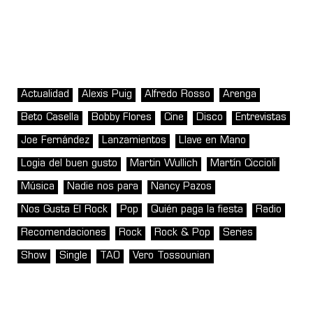
Actualidad
Alexis Puig
Alfredo Rosso
Arenga
Beto Casella
Bobby Flores
Cine
Disco
Entrevistas
Joe Fernández
Lanzamientos
Llave en Mano
Logia del buen gusto
Martin Wullich
Martín Ciccioli
Música
Nadie nos para
Nancy Pazos
Nos Gusta El Rock
Pop
Quién paga la fiesta
Radio
Recomendaciones
Rock
Rock & Pop
Series
Show
Single
TAO
Vero Tossounian