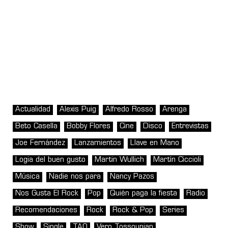
Actualidad
Alexis Puig
Alfredo Rosso
Arenga
Beto Casella
Bobby Flores
Cine
Disco
Entrevistas
Joe Fernández
Lanzamientos
Llave en Mano
Logia del buen gusto
Martin Wullich
Martín Ciccioli
Música
Nadie nos para
Nancy Pazos
Nos Gusta El Rock
Pop
Quién paga la fiesta
Radio
Recomendaciones
Rock
Rock & Pop
Series
Show
Single
TAO
Vero Tossounian