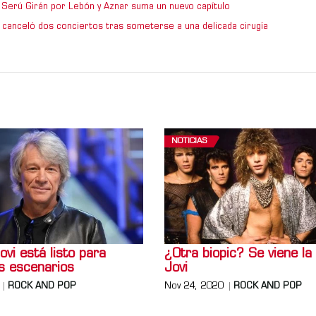
de Serú Girán por Lebón y Aznar suma un nuevo capítulo
 canceló dos conciertos tras someterse a una delicada cirugía
NOTICIAS
vi está listo para
¿Otra biopic? Se viene la
os escenarios
Jovi
ROCK AND POP
Nov 24, 2020
ROCK AND POP