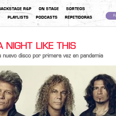
BACKSTAGE R&P
ON STAGE
SORTEOS
R
S
PLAYLISTS
PODCASTS
REPETIDORAS
 NIGHT LIKE THIS
u nuevo disco por primera vez en pandemia