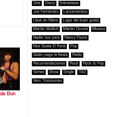
Cine
Disco
Entrevistas
Joe Fernández
Lanzamientos
Llave en Mano
Logia del buen gusto
Martin Wullich
Martín Ciccioli
Música
Nadie nos para
Nancy Pazos
Nos Gusta El Rock
Pop
Quién paga la fiesta
Radio
Recomendaciones
Rock
Rock & Pop
Series
Show
Single
TAO
Vero Tossounian
 de Bon