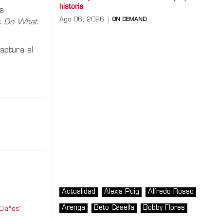
historia
a
Ago 06, 2026
ON DEMAND
st
Do What
captura el
Actualidad
Alexis Puig
Alfredo Rosso
Arenga
Beto Casella
Bobby Flores
0 años”