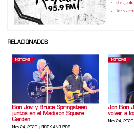
El viaje 
Joan Jett
RELACIONADOS
NOTICIAS
NOTICIAS
Bon Jovi y Bruce Springsteen
Jon Bon Jo
juntos en el Madison Square
volver a l
Garden
Nov 24, 2020
Nov 24, 2020
ROCK AND POP