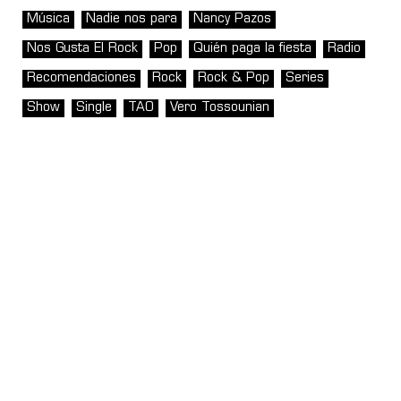
Música
Nadie nos para
Nancy Pazos
Nos Gusta El Rock
Pop
Quién paga la fiesta
Radio
Recomendaciones
Rock
Rock & Pop
Series
Show
Single
TAO
Vero Tossounian