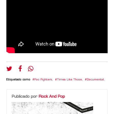
Etiquetado como
Foo Fighters
,
Times Like Those
,
Documental
,
Publicado por
Rock And Pop