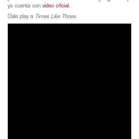
ya cuenta con
video oficial
.
Dale play a
Times Like Those
.