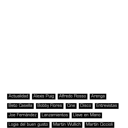
Actualidad
Alexis Puig
Alfredo Rosso
Arenga
Beto Casella
Bobby Flores
Cine
Disco
Entrevistas
Joe Fernández
Lanzamientos
Llave en Mano
Logia del buen gusto
Martin Wullich
Martín Ciccioli