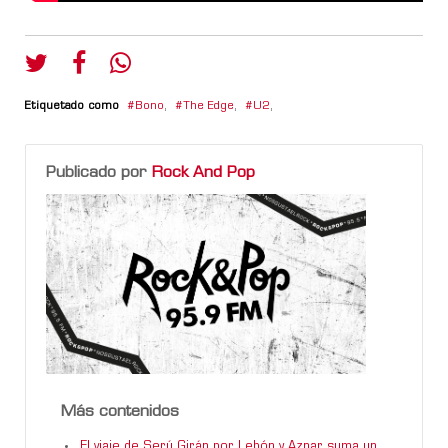
Etiquetado como
Bono
,
The Edge
,
U2
,
Publicado por
Rock And Pop
Más contenidos
El viaje de Serú Girán por Lebón y Aznar suma un