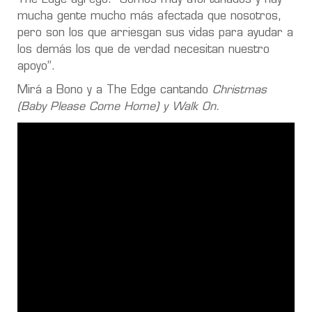
mucha gente mucho más afectada que nosotros,
pero son los que arriesgan sus vidas para ayudar a
los demás los que de verdad necesitan nuestro
apoyo”.
Mirá a Bono y a The Edge cantando
Christmas
(Baby Please Come Home) y Walk On.