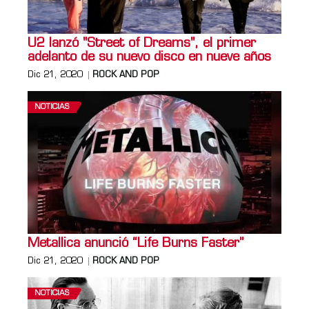
U2 lanzó "Street of Dreams", el primer
adelanto de su nuevo disco en nueve años
Dic 21, 2020
ROCK AND POP
NOTICIAS
Metallica anunció “Life Burns Faster”
Dic 21, 2020
ROCK AND POP
NOTICIAS