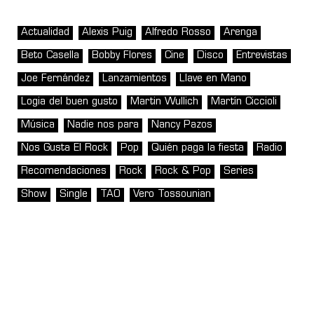
Actualidad
Alexis Puig
Alfredo Rosso
Arenga
Beto Casella
Bobby Flores
Cine
Disco
Entrevistas
Joe Fernández
Lanzamientos
Llave en Mano
Logia del buen gusto
Martin Wullich
Martín Ciccioli
Música
Nadie nos para
Nancy Pazos
Nos Gusta El Rock
Pop
Quién paga la fiesta
Radio
Recomendaciones
Rock
Rock & Pop
Series
Show
Single
TAO
Vero Tossounian