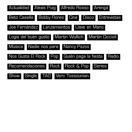
Actualidad
Alexis Puig
Alfredo Rosso
Arenga
Beto Casella
Bobby Flores
Cine
Disco
Entrevistas
Joe Fernández
Lanzamientos
Llave en Mano
Logia del buen gusto
Martin Wullich
Martín Ciccioli
Música
Nadie nos para
Nancy Pazos
Nos Gusta El Rock
Pop
Quién paga la fiesta
Radio
Recomendaciones
Rock
Rock & Pop
Series
Show
Single
TAO
Vero Tossounian