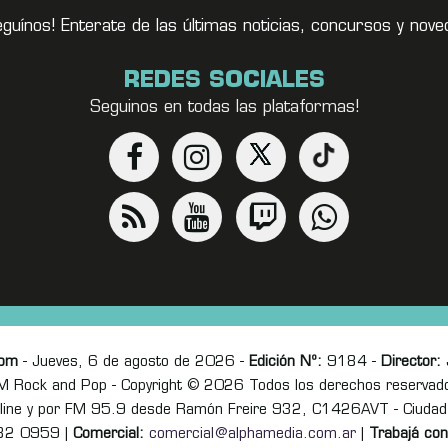
eguínos! Enterate de las últimas noticias, concursos y no
REDES SOCIALES
Seguinos en todas las plataformas!
com
- Jueves, 6 de agosto de 2026 -
Edición Nº:
9184 -
Director:
J
M Rock and Pop - Copyright © 2026 Todos los derechos reservad
online y por FM 95.9 desde Ramón Freire 932, C1426AVT - Ciudad
82 0959 |
Comercial:
comercial@alphamedia.com.ar
|
Trabajá con