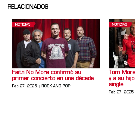
RELACIONADOS
NOTICIAS
NOTICIAS
Faith No More confirmó su
Tom Morel
primer concierto en una década
y a su hi
single
Feb 27, 2025
ROCK AND POP
Feb 27, 2025