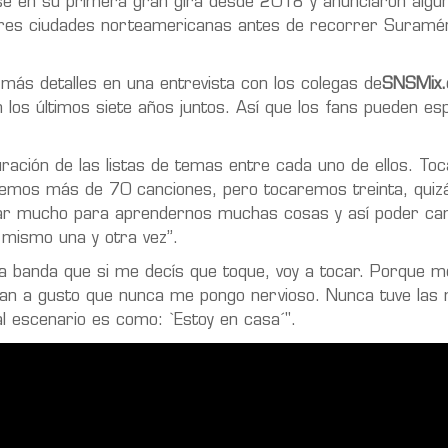
e en su primera gran gira desde 2018 y anunciaron algu
res ciudades norteamericanas antes de recorrer Suramé
 más detalles en una entrevista con los colegas de
SNSMix
 los últimos siete años juntos. Así que los fans pueden es
ación de las listas de temas entre cada uno de ellos. T
nemos más de 70 canciones, pero tocaremos treinta, quiz
ayar mucho para aprendernos muchas cosas y así poder ca
 mismo una y otra vez”.
la banda que si me decís que toque, voy a tocar. Porque m
 tan a gusto que nunca me pongo nervioso. Nunca tuve las
l escenario es como: `Estoy en casa´".