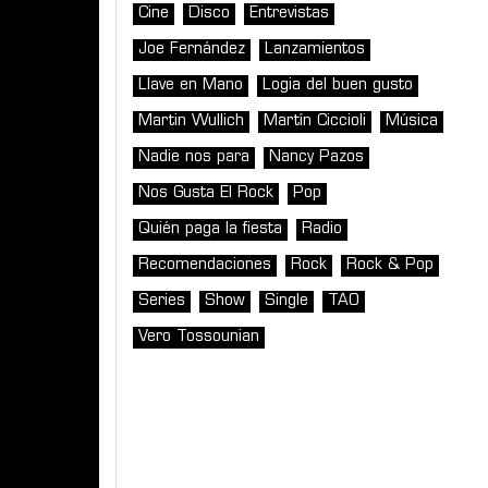
Cine
Disco
Entrevistas
Joe Fernández
Lanzamientos
Llave en Mano
Logia del buen gusto
Martin Wullich
Martín Ciccioli
Música
Nadie nos para
Nancy Pazos
Nos Gusta El Rock
Pop
Quién paga la fiesta
Radio
Recomendaciones
Rock
Rock & Pop
Series
Show
Single
TAO
Vero Tossounian