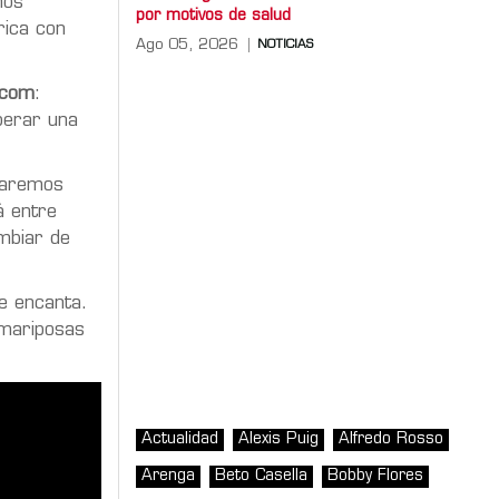
nos
por motivos de salud
rica con
Ago 05, 2026
NOTICIAS
.com
:
perar una
ocaremos
á entre
mbiar de
e encanta.
 mariposas
Actualidad
Alexis Puig
Alfredo Rosso
Arenga
Beto Casella
Bobby Flores