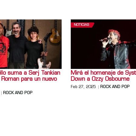
NOTICIAS
lo suma a Serj Tankian
Mirá el homenaje de Sys
jo Roman para un nuevo
Down a Ozzy Osbourne
Feb 27, 2025
ROCK AND POP
ROCK AND POP