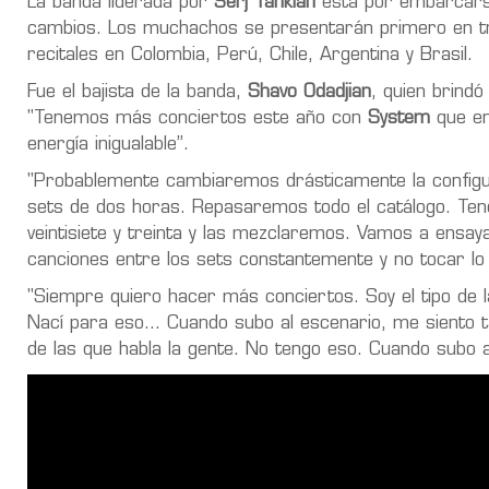
La banda liderada por
Serj Tankian
está por embarcars
cambios. Los muchachos se presentarán primero en t
recitales en
Colombia, Perú, Chile, Argentina y Brasil
.
Fue el bajista de la banda,
Shavo Odadjian
, quien brindó
"Tenemos más conciertos este año con
System
que en
energía inigualable”.
"Probablemente cambiaremos drásticamente la configur
sets de dos horas. Repasaremos todo el catálogo. Te
veintisiete y treinta y las mezclaremos. Vamos a ens
canciones entre los sets constantemente y no tocar lo
"Siempre quiero hacer más conciertos. Soy el tipo de 
Nací para eso... Cuando subo al escenario, me siento
de las que habla la gente. No tengo eso. Cuando subo a