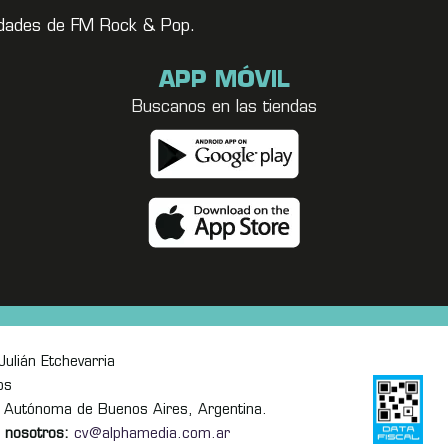
vedades de FM Rock & Pop.
APP MÓVIL
Buscanos en las tiendas
ulián Etchevarria
os
 Autónoma de Buenos Aires, Argentina.
 nosotros:
cv@alphamedia.com.ar