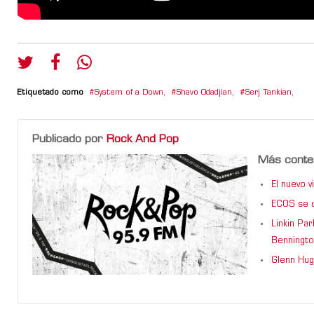
Etiquetado como
System of a Down
,
Shavo Odadjian
,
Serj Tankian
,
Publicado por
Rock And Pop
Más conte
El nuevo 
ECOS se d
Linkin Pa
Benningto
Glenn Hug