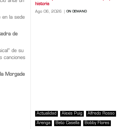
ió ante un
historia
Ago 06, 2026
ON DEMAND
 en la sede
tedra de
ical” de su
us canciones
ela Morgade
Actualidad
Alexis Puig
Alfredo Rosso
Arenga
Beto Casella
Bobby Flores