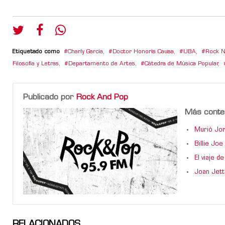
Etiquetado como
Charly García
,
Doctor Honoris Causa
,
UBA
,
Rock N
Filosofía y Letras
,
Departamento de Artes
,
Cátedra de Música Popular
,
Publicado por
Rock And Pop
Más conte
Murió Jor
Billie Jo
El viaje 
Joan Jett
RELACIONADOS