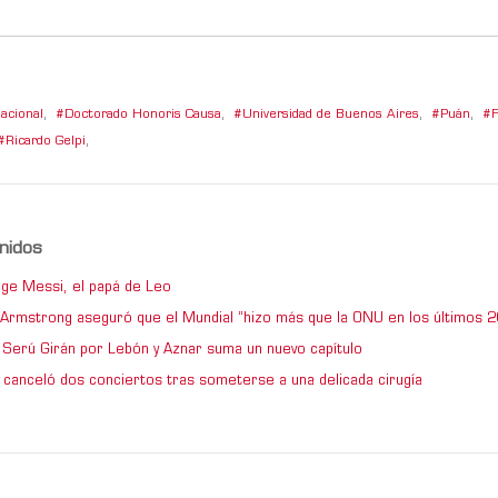
acional
,
Doctorado Honoris Causa
,
Universidad de Buenos Aires
,
Puán
,
F
Ricardo Gelpi
,
nidos
ge Messi, el papá de Leo
e Armstrong aseguró que el Mundial “hizo más que la ONU en los últimos 2
de Serú Girán por Lebón y Aznar suma un nuevo capítulo
 canceló dos conciertos tras someterse a una delicada cirugía