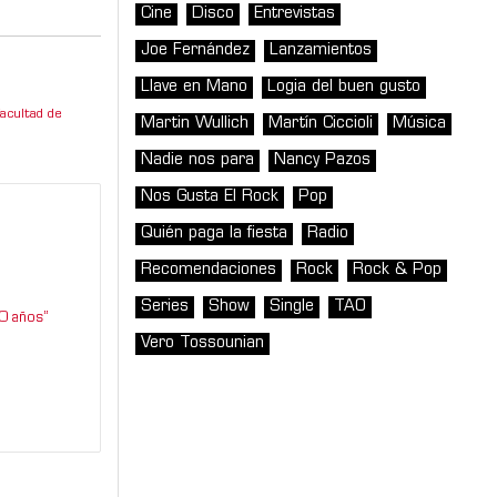
Cine
Disco
Entrevistas
Joe Fernández
Lanzamientos
Llave en Mano
Logia del buen gusto
acultad de
Martin Wullich
Martín Ciccioli
Música
Nadie nos para
Nancy Pazos
Nos Gusta El Rock
Pop
Quién paga la fiesta
Radio
Recomendaciones
Rock
Rock & Pop
Series
Show
Single
TAO
0 años”
Vero Tossounian