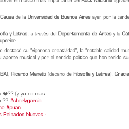
labras el músico más importante del
Rock Nacional
agradec
 Causa
de la
Universidad de Buenos Aires
ayer por la tarde
sofía y Letras
, a través del
Departamento de Artes
y la
Cá
uperior
.
destacó su “vigorosa creatividad”, la “notable calidad mus
su aporte musical y por el sentido político que han tenido s
UBA
),
Ricardo Manetti
(decano de
Filosofía y Letras
),
Graci
 ❤️‍?? (y ya no mas
a ??
#charlygarcia
no
#puan
 Peinados Nuevos -