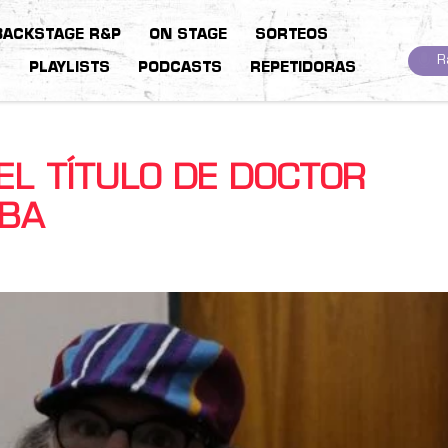
BACKSTAGE R&P
ON STAGE
SORTEOS
R
S
PLAYLISTS
PODCASTS
REPETIDORAS
 EL TÍTULO DE DOCTOR
UBA