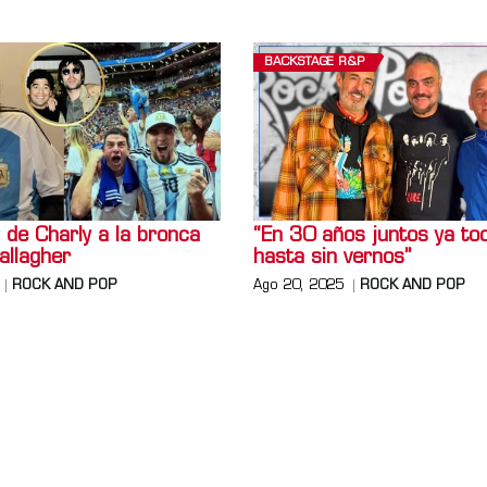
BACKSTAGE R&P
 de Charly a la bronca
“En 30 años juntos ya t
allagher
hasta sin vernos”
ROCK AND POP
Ago 20, 2025
ROCK AND POP