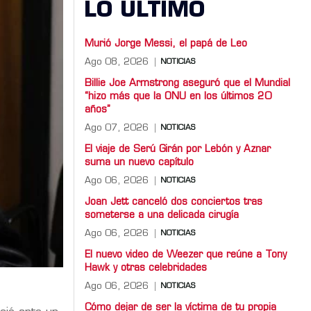
LO ULTIMO
Murió Jorge Messi, el papá de Leo
Ago 08, 2026
NOTICIAS
Billie Joe Armstrong aseguró que el Mundial
“hizo más que la ONU en los últimos 20
años”
Ago 07, 2026
NOTICIAS
El viaje de Serú Girán por Lebón y Aznar
suma un nuevo capítulo
Ago 06, 2026
NOTICIAS
Joan Jett canceló dos conciertos tras
someterse a una delicada cirugía
Ago 06, 2026
NOTICIAS
El nuevo video de Weezer que reúne a Tony
Hawk y otras celebridades
Ago 06, 2026
NOTICIAS
Cómo dejar de ser la víctima de tu propia