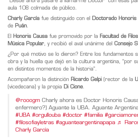
“Desde ahora pasaré a llamarme Doctor” con esas pa
aula 108 colmada de público.
Charly García
fue distinguido con el
Doctorado Honoris
de
Puán
.
El
Honoris Causa
fue promovido por la
Facultad de Filo
Música Popular
, y recibió el aval unánime del
Consejo S
¿Por qué motivo se lo dieron? Entre los fundamentos se 
obra y la huella que dejó en la cultura argentina, “por 
en distintos momentos de la historia”.
Acompañaron la distinción
Ricardo Gelpi
(rector de la
(vicedecana) y la propia
Di Cione
.
@rooogm
Charly ahora es Doctor Honoris Causa
enfermero?) Aguante la UBA. Aguante Argentin
#UBA
#orgullouba
#doctor
#familia
#garciamore
#filosofiayletras
#aguanteargentinapapa
♬ Raros
Charly García