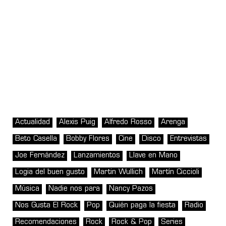
Actualidad
Alexis Puig
Alfredo Rosso
Arenga
Beto Casella
Bobby Flores
Cine
Disco
Entrevistas
Joe Fernández
Lanzamientos
Llave en Mano
Logia del buen gusto
Martin Wullich
Martín Ciccioli
Música
Nadie nos para
Nancy Pazos
Nos Gusta El Rock
Pop
Quién paga la fiesta
Radio
Recomendaciones
Rock
Rock & Pop
Series