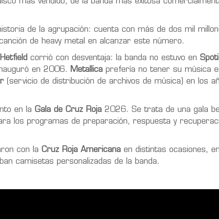
disco más vendido, de la banda más exitosa comercialmente
istoria de la agrupación: cuenta con más de dos mil millo
 canción de heavy metal en alcanzar este número.
etfield
corrió con desventaja: la banda no estuvo en
Spoti
e inauguró en 2006.
Metallica
prefería no tener su música e
r
(servicio de distribución de archivos de música) en los a
nto en la
Gala de Cruz Roja
2026. Se trata de una gala be
ara los programas de preparación, respuesta y recuperaci
aron con la
Cruz Roja Americana
en distintas ocasiones, en
ban camisetas personalizadas de la banda.