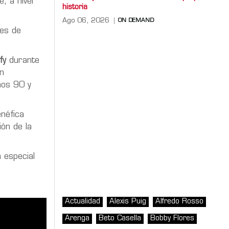
, a nivel
historia
Ago 06, 2026
ON DEMAND
nes de
fy
durante
n
ños 90 y
néfica
ón de la
 especial
Actualidad
Alexis Puig
Alfredo Rosso
Arenga
Beto Casella
Bobby Flores