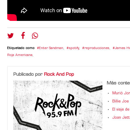
Etiquetado como
Enter Sandman
,
spotify
,
reproducciones
,
James He
Roja Americana
,
Publicado por
Rock And Pop
Más conte
Murió Jor
Billie Jo
El viaje 
Joan Jett