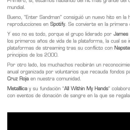
Primero, sí, estamos hablando del hit más grande del 
mundial.
Bueno, “Enter Sandman” consiguió un nuevo hito en la h
reproducciones en
Spotify
. Se convierte en la primera
Y eso no es todo, porque el grupo liderado por
James H
los primeros años de vida de la plataforma, la cual s
plataformas de streaming tras su conflicto con
Napste
principios de los 2000.
Por otro lado, los muchachos recibirán un reconocimie
anual organizada por voluntarios que recauda fondos p
Cruz Roja
en nuestra comunidad.
Metalllica
y su fundación “
All Within My Hands
” colabor
con eventos de donación de sangre en la que se regala