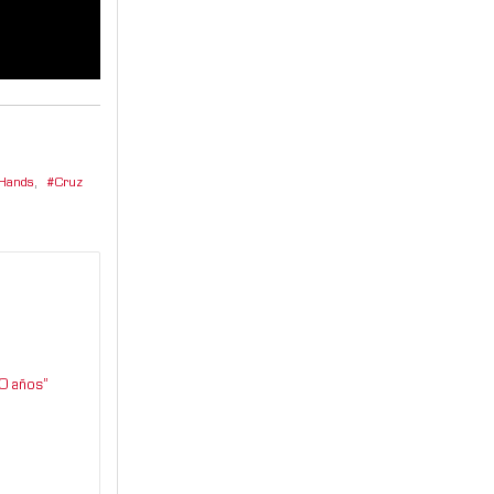
 Hands
,
Cruz
0 años”