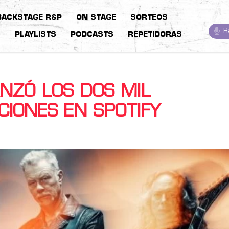
BACKSTAGE R&P
ON STAGE
SORTEOS
R
S
PLAYLISTS
PODCASTS
REPETIDORAS
NZÓ LOS DOS MIL
IONES EN SPOTIFY