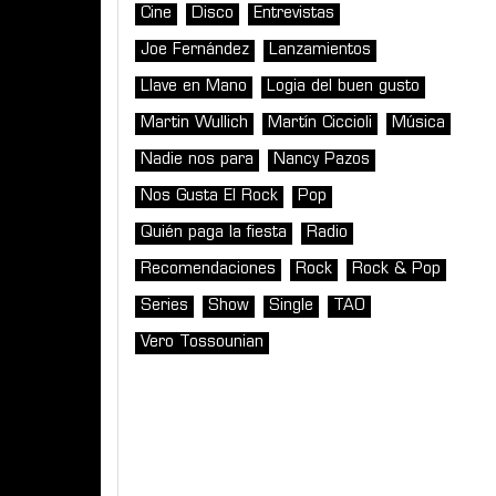
Cine
Disco
Entrevistas
Joe Fernández
Lanzamientos
Llave en Mano
Logia del buen gusto
Martin Wullich
Martín Ciccioli
Música
Nadie nos para
Nancy Pazos
Nos Gusta El Rock
Pop
Quién paga la fiesta
Radio
Recomendaciones
Rock
Rock & Pop
Series
Show
Single
TAO
Vero Tossounian