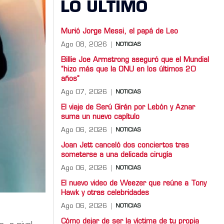
LO ULTIMO
Murió Jorge Messi, el papá de Leo
Ago 08, 2026
NOTICIAS
Billie Joe Armstrong aseguró que el Mundial
“hizo más que la ONU en los últimos 20
años”
Ago 07, 2026
NOTICIAS
El viaje de Serú Girán por Lebón y Aznar
suma un nuevo capítulo
Ago 06, 2026
NOTICIAS
Joan Jett canceló dos conciertos tras
someterse a una delicada cirugía
Ago 06, 2026
NOTICIAS
El nuevo video de Weezer que reúne a Tony
Hawk y otras celebridades
Ago 06, 2026
NOTICIAS
Cómo dejar de ser la víctima de tu propia