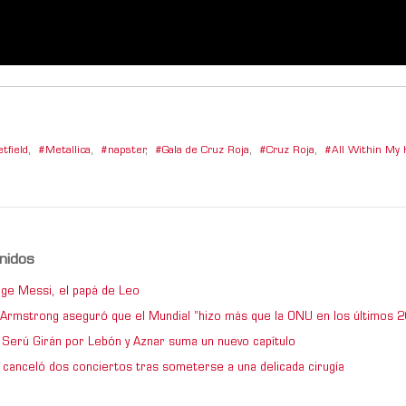
tfield
,
Metallica
,
napster
,
Gala de Cruz Roja
,
Cruz Roja
,
All Within My
nidos
ge Messi, el papá de Leo
e Armstrong aseguró que el Mundial “hizo más que la ONU en los últimos 2
de Serú Girán por Lebón y Aznar suma un nuevo capítulo
 canceló dos conciertos tras someterse a una delicada cirugía