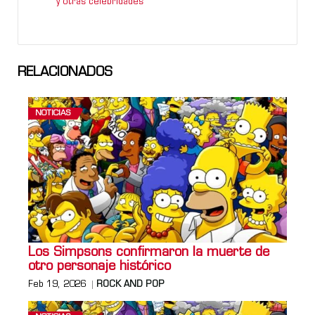
y otras celebridades
RELACIONADOS
NOTICIAS
Los Simpsons confirmaron la muerte de
otro personaje histórico
Feb 19, 2026
ROCK AND POP