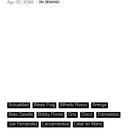
Ago 05, 2026
ON DEMAND
Actualidad
Alexis Puig
Alfredo Rosso
Arenga
Beto Casella
Bobby Flores
Cine
Disco
Entrevistas
Joe Fernández
Lanzamientos
Llave en Mano