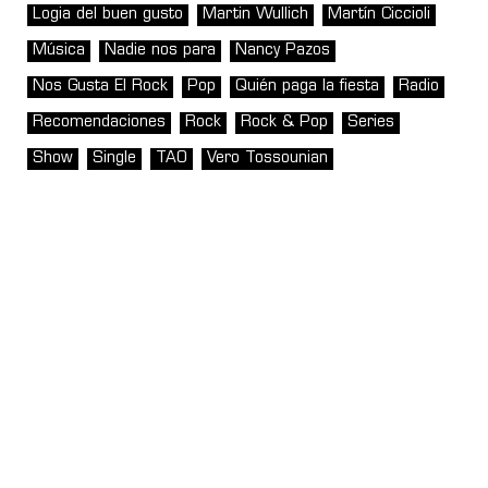
Logia del buen gusto
Martin Wullich
Martín Ciccioli
Música
Nadie nos para
Nancy Pazos
Nos Gusta El Rock
Pop
Quién paga la fiesta
Radio
Recomendaciones
Rock
Rock & Pop
Series
Show
Single
TAO
Vero Tossounian