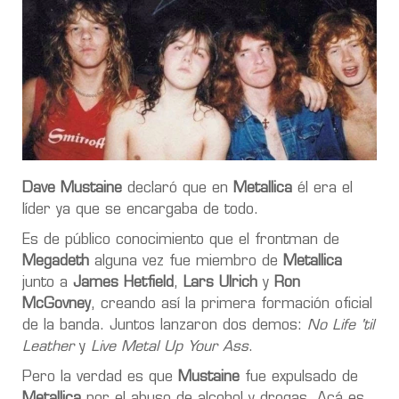
Dave Mustaine
declaró que en
Metallica
él era el
líder ya que se encargaba de todo.
Es de público conocimiento que el frontman de
Megadeth
alguna vez fue miembro de
Metallica
junto a
James Hetfield
,
Lars Ulrich
y
Ron
McGovney
, creando así la primera formación oficial
de la banda. Juntos lanzaron dos demos:
No Life 'til
Leather
y
Live Metal Up Your Ass
.
Pero la verdad es que
Mustaine
fue expulsado de
Metallica
por el abuso de alcohol y drogas. Acá es