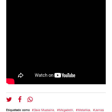
Etiquetado como
Dave Mustaine
,
Megadeth
,
Metallica
,
James