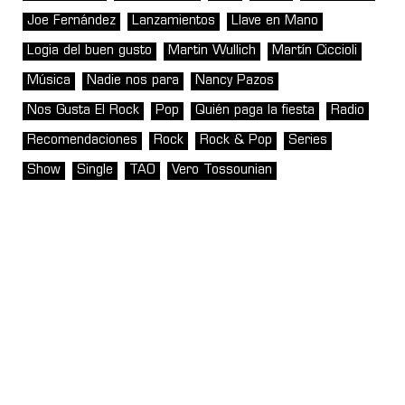
Joe Fernández
Lanzamientos
Llave en Mano
Logia del buen gusto
Martin Wullich
Martín Ciccioli
Música
Nadie nos para
Nancy Pazos
Nos Gusta El Rock
Pop
Quién paga la fiesta
Radio
Recomendaciones
Rock
Rock & Pop
Series
Show
Single
TAO
Vero Tossounian