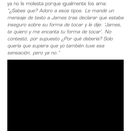
ya no le molesta porque igualmente los ama:
“¿Sabes que? Adoro a esos tipos. Le mandé un
mensaje de texto a James tras declarar que estaba
inseguro sobre su forma de tocar y le dije: ‘James,
te quiero y me encanta tu forma de tocar’. No
contestó, por supuesto ¿Por qué debería? Solo
quería que supiera que yo también tuve esa
sensación, pero ya no.”