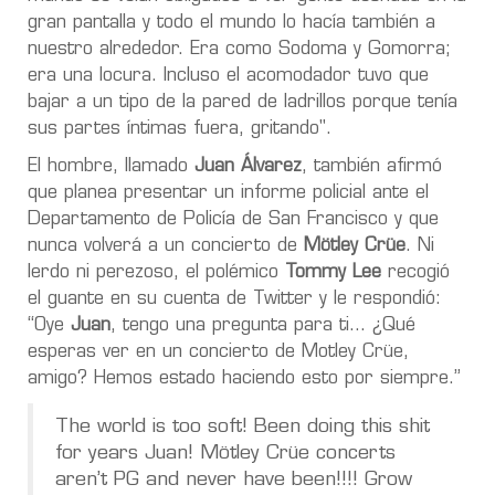
gran pantalla y todo el mundo lo hacía también a
nuestro alrededor. Era como Sodoma y Gomorra;
era una locura. Incluso el acomodador tuvo que
bajar a un tipo de la pared de ladrillos porque tenía
sus partes íntimas fuera, gritando".
El hombre, llamado
Juan Álvarez
, también afirmó
que planea presentar un informe policial ante el
Departamento de Policía de San Francisco y que
nunca volverá a un concierto de
Mötley Crüe
. Ni
lerdo ni perezoso, el polémico
Tommy Lee
recogió
el guante en su cuenta de Twitter y le respondió:
“Oye
Juan
, tengo una pregunta para ti… ¿Qué
esperas ver en un concierto de Motley Crüe,
amigo? Hemos estado haciendo esto por siempre.”
The world is too soft! Been doing this shit
for years Juan! Mötley Crüe concerts
aren’t PG and never have been!!!! Grow