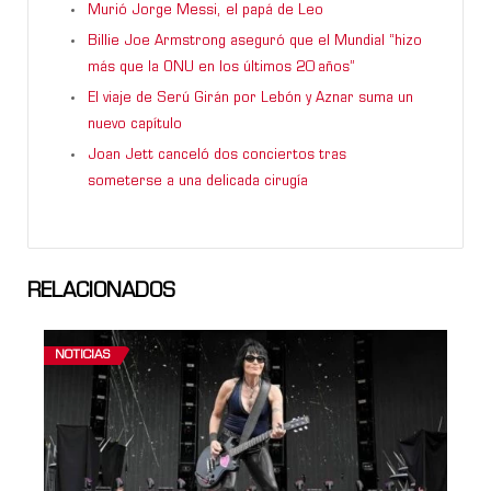
Murió Jorge Messi, el papá de Leo
Billie Joe Armstrong aseguró que el Mundial “hizo
más que la ONU en los últimos 20 años”
El viaje de Serú Girán por Lebón y Aznar suma un
nuevo capítulo
Joan Jett canceló dos conciertos tras
someterse a una delicada cirugía
RELACIONADOS
NOTICIAS