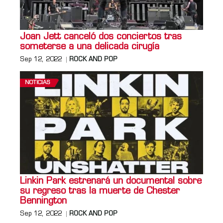
Joan Jett canceló dos conciertos tras
someterse a una delicada cirugía
Sep 12, 2022
ROCK AND POP
NOTICIAS
Linkin Park estrenará un documental sobre
su regreso tras la muerte de Chester
Bennington
Sep 12, 2022
ROCK AND POP