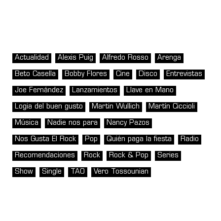
Actualidad
Alexis Puig
Alfredo Rosso
Arenga
Beto Casella
Bobby Flores
Cine
Disco
Entrevistas
Joe Fernández
Lanzamientos
Llave en Mano
Logia del buen gusto
Martin Wullich
Martín Ciccioli
Música
Nadie nos para
Nancy Pazos
Nos Gusta El Rock
Pop
Quién paga la fiesta
Radio
Recomendaciones
Rock
Rock & Pop
Series
Show
Single
TAO
Vero Tossounian