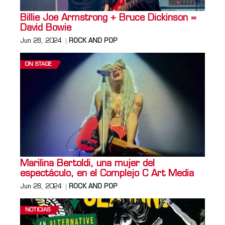
Billie Joe Armstrong + Bruce Dickinson =
David Bowie
Jun 28, 2024
ROCK AND POP
ON STAGE
Marilina Bertoldi, una mujer del
espectáculo, en el Complejo C Art Media
Jun 28, 2024
ROCK AND POP
NOTICIAS