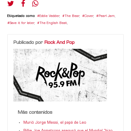
Etiquetado como
Eddie Vedder
,
The Bear
,
Cover
,
Pearl Jam
,
Save it for later
,
The English Beat
,
Publicado por
Rock And Pop
Más contenidos
Murió Jorge Messi, el papá de Leo
Billie Joe Armstrong aseguró que el Mundial “hizo