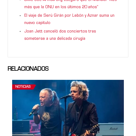
más que la ONU en los últimos 20 años”
El viaje de Serú Girán por Lebón y Aznar suma un
nuevo capítulo
Joan Jett canceló dos conciertos tras
someterse a una delicada cirugía
RELACIONADOS
NOTICIAS