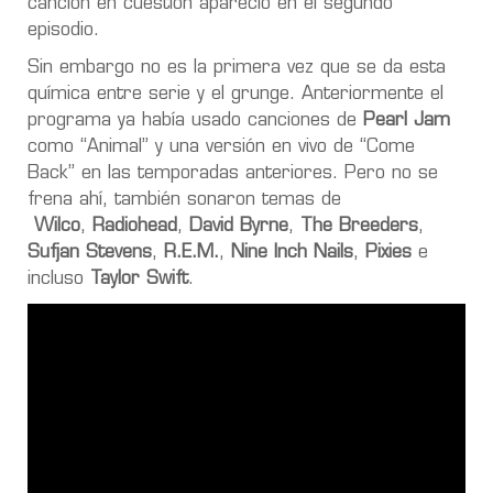
canción en cuestión apareció en el
segundo
episodio.
Sin embargo no es la primera vez que se da esta
química entre serie y el grunge. Anteriormente el
programa ya había usado canciones de
Pearl Jam
como “
Animal
” y una versión en vivo de “
Come
Back
” en las temporadas anteriores. Pero no se
frena ahí, también sonaron temas de
Wilco
,
Radiohead
,
David Byrne
,
The Breeders
,
Sufjan Stevens
,
R.E.M.
,
Nine Inch Nails
,
Pixies
e
incluso
Taylor Swift
.