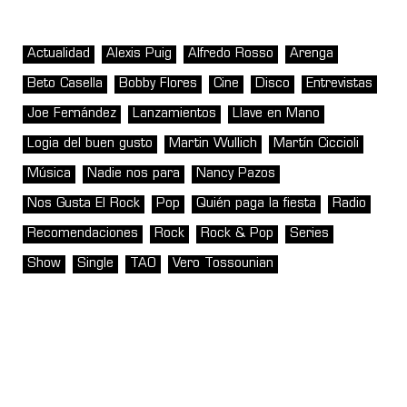
Actualidad
Alexis Puig
Alfredo Rosso
Arenga
Beto Casella
Bobby Flores
Cine
Disco
Entrevistas
Joe Fernández
Lanzamientos
Llave en Mano
Logia del buen gusto
Martin Wullich
Martín Ciccioli
Música
Nadie nos para
Nancy Pazos
Nos Gusta El Rock
Pop
Quién paga la fiesta
Radio
Recomendaciones
Rock
Rock & Pop
Series
Show
Single
TAO
Vero Tossounian