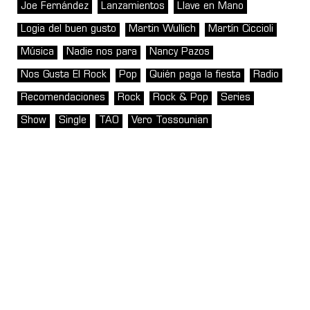
Joe Fernández
Lanzamientos
Llave en Mano
Logia del buen gusto
Martin Wullich
Martín Ciccioli
Música
Nadie nos para
Nancy Pazos
Nos Gusta El Rock
Pop
Quién paga la fiesta
Radio
Recomendaciones
Rock
Rock & Pop
Series
Show
Single
TAO
Vero Tossounian