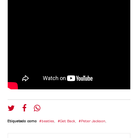
Etiquetado como
beatles
,
Get Back
,
Peter Jackson
,