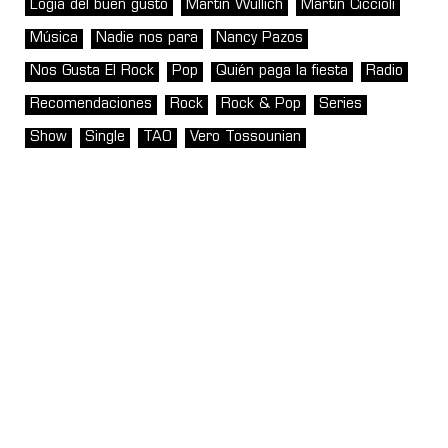
Logia del buen gusto
Martin Wullich
Martín Ciccioli
Música
Nadie nos para
Nancy Pazos
Nos Gusta El Rock
Pop
Quién paga la fiesta
Radio
Recomendaciones
Rock
Rock & Pop
Series
Show
Single
TAO
Vero Tossounian