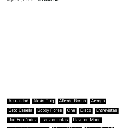
Ago 05, 2026
ON DEMAND
Actualidad
Alexis Puig
Alfredo Rosso
Arenga
Beto Casella
Bobby Flores
Cine
Disco
Entrevistas
Joe Fernández
Lanzamientos
Llave en Mano