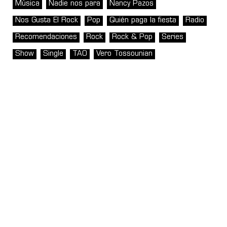
Música
Nadie nos para
Nancy Pazos
Nos Gusta El Rock
Pop
Quién paga la fiesta
Radio
Recomendaciones
Rock
Rock & Pop
Series
Show
Single
TAO
Vero Tossounian