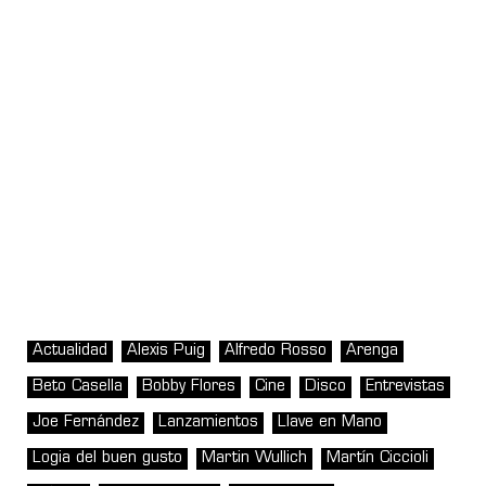
Actualidad
Alexis Puig
Alfredo Rosso
Arenga
Beto Casella
Bobby Flores
Cine
Disco
Entrevistas
Joe Fernández
Lanzamientos
Llave en Mano
Logia del buen gusto
Martin Wullich
Martín Ciccioli