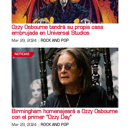
Ozzy Osbourne tendrá su propia casa
embrujada en Universal Studios
Mar 29, 2024
ROCK AND POP
NOTICIAS
Birmingham homenajeará a Ozzy Osbourne
con el primer "Ozzy Day"
Mar 29, 2024
ROCK AND POP