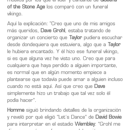
motivos por los que el líder y cantante de
Queens
of the Stone Age
los comparó con un funeral
vikingo.
Aquí la explicación: "Creo que uno de mis amigos
más queridos,
Dave Grohl
, estaba tratando de
organizar un concierto que
Taylor
pudiera escuchar
desde dondequiera que estuviera, algo que a
Taylor
le hubiera encantado. Y él hizo ese funeral vikingo,
si es que alguna vez he visto uno. Creo que para
cualquiera que haya perdido a alguien importante,
es normal que en algún momento empiece a
plantearse que todavía puede amar a alguien incluso
cuando no está aquí. Así que creo que
Dave
simplemente hizo un trabajo que tal vez solo él
podía hacer”.
Homme
siguió brindando detalles de la organización
y reveló por qué eligió “Let´s Dance” de
David Bowie
para interpretar en el estadio
Wembley
: “Grohl me