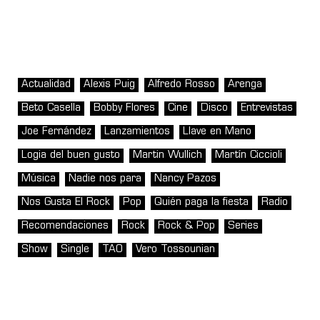
Actualidad
Alexis Puig
Alfredo Rosso
Arenga
Beto Casella
Bobby Flores
Cine
Disco
Entrevistas
Joe Fernández
Lanzamientos
Llave en Mano
Logia del buen gusto
Martin Wullich
Martín Ciccioli
Música
Nadie nos para
Nancy Pazos
Nos Gusta El Rock
Pop
Quién paga la fiesta
Radio
Recomendaciones
Rock
Rock & Pop
Series
Show
Single
TAO
Vero Tossounian