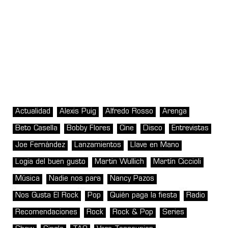
Actualidad
Alexis Puig
Alfredo Rosso
Arenga
Beto Casella
Bobby Flores
Cine
Disco
Entrevistas
Joe Fernández
Lanzamientos
Llave en Mano
Logia del buen gusto
Martin Wullich
Martín Ciccioli
Música
Nadie nos para
Nancy Pazos
Nos Gusta El Rock
Pop
Quién paga la fiesta
Radio
Recomendaciones
Rock
Rock & Pop
Series