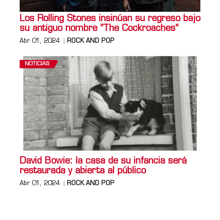
Los Rolling Stones insinúan su regreso bajo
su antiguo nombre "The Cockroaches"
Abr 01, 2024
ROCK AND POP
NOTICIAS
David Bowie: la casa de su infancia será
restaurada y abierta al público
Abr 01, 2024
ROCK AND POP