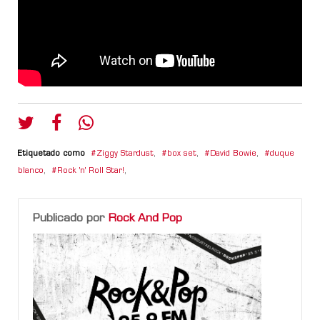
Etiquetado como
Ziggy Stardust
,
box set
,
David Bowie
,
duque
blanco
,
Rock 'n' Roll Star!
,
Publicado por
Rock And Pop